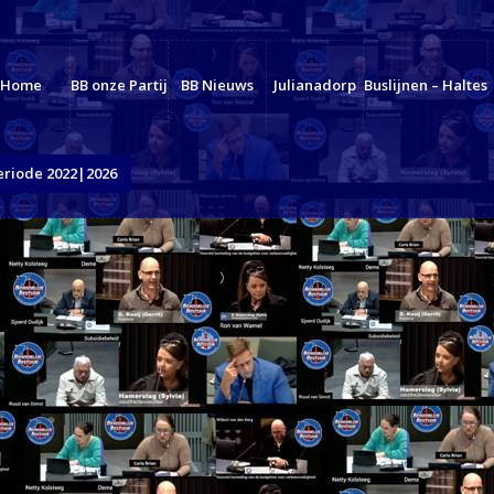
Home
BB onze Partij
BB Nieuws
Julianadorp
Buslijnen – Haltes
eriode 2022|2026