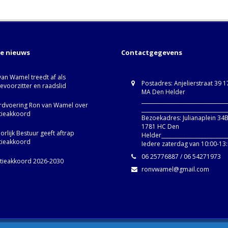
te nieuws
Contactgegevens
van Wamel treedt af als
Postadres: Anjelierstraat 39 
ievoorzitter en raadslid
MA Den Helder
_________________________________
dvoering Ron van Wamel over
_________________________________
itieakkoord
Bezoekadres: Julianaplein 34
1781 HC Den
rlijk Bestuur geeft aftrap
Helder__________________________
itieakkoord
Iedere zaterdag van 10:00-13
06 25776887 / 06 54271973
itieakkoord 2026-2030
ronvwamel@gmail.com