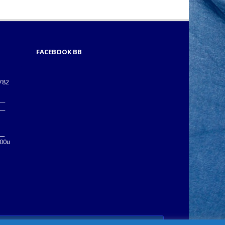
FACEBOOK BB
1782
___
___
B
__
:00u