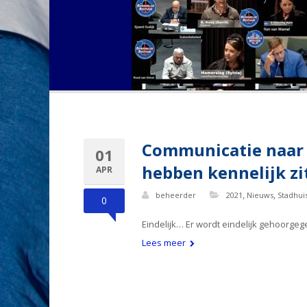
Communicatie naar o
01
hebben kennelijk zi
APR
,
,
beheerder
2021
Nieuws
Stadhui
0
Eindelijk… Er wordt eindelijk gehoorg
Lees meer