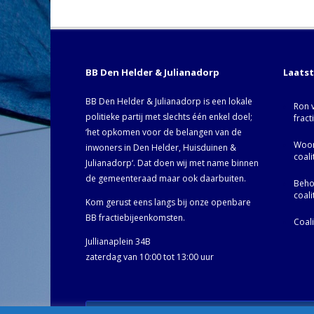
BB Den Helder & Julianadorp
Laats
BB Den Helder & Julianadorp is een lokale
Ron 
politieke partij met slechts één enkel doel;
fract
‘het opkomen voor de belangen van de
Woor
inwoners in Den Helder, Huisduinen &
coal
Julianadorp‘. Dat doen wij met name binnen
de gemeenteraad maar ook daarbuiten.
Behoo
coal
Kom gerust eens langs bij onze openbare
BB fractiebijeenkomsten.
Coal
Jullianaplein 34B
zaterdag van 10:00 tot 13:00 uur