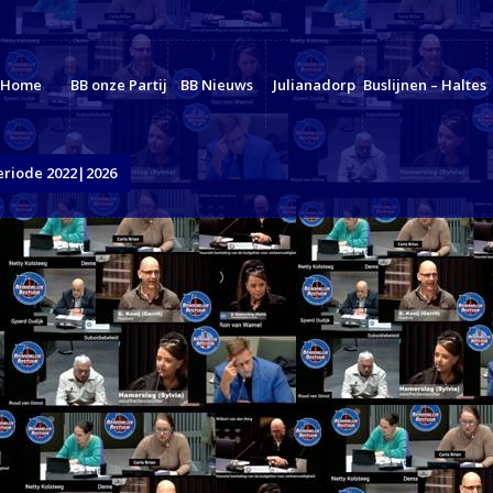
Home
BB onze Partij
BB Nieuws
Julianadorp
Buslijnen – Haltes
eriode 2022|2026