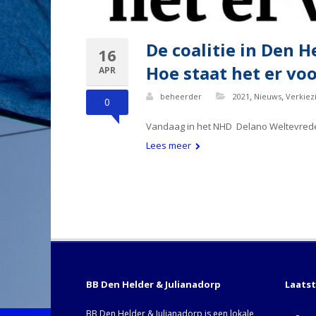
De coalitie in Den 
16
Hoe staat het er voo
APR
,
,
beheerder
2021
Nieuws
Verkiez
0
Vandaag in het NHD Delano Weltevre
Lees meer
BB Den Helder & Julianadorp
Laats
BB Den Helder & Julianadorp is een lokale