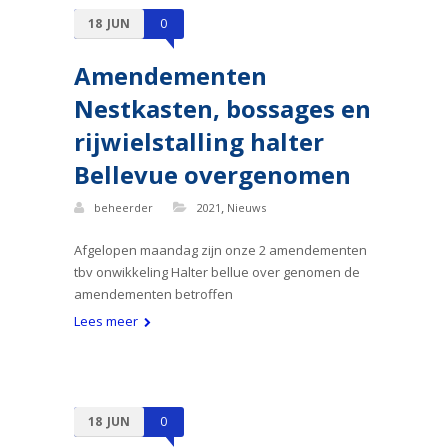
18
JUN
0
Amendementen
Nestkasten, bossages en
rijwielstalling halter
Bellevue overgenomen
,
beheerder
2021
Nieuws
Afgelopen maandag zijn onze 2 amendementen
tbv onwikkeling Halter bellue over genomen de
amendementen betroffen
Lees meer
18
JUN
0