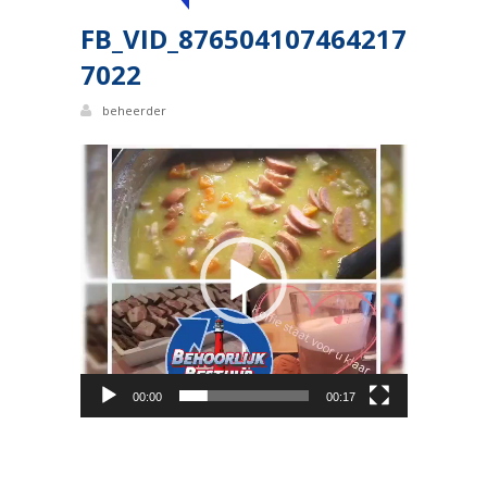
FB_VID_876504107464217
7022
beheerder
Videospeler
00:00
00:17