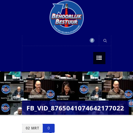
FB_VID_8765041074642177022
02
MRT
0