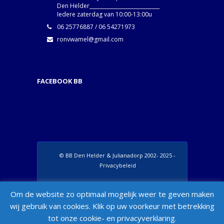
Den Helder____________________________
Iedere zaterdag van 10:00-13:00u
06 25776887 / 06 54271973
ronvwamel@gmail.com
FACEBOOK BB
© BB Den Helder & Julianadorp 2002- 2025 -
Privacybeleid
Set Footer Menu from Wordpress Admin >
Om de website zo optimaal mogelijk weer te geven maken
Appearance > Menus > "Manage Locations"
wij gebruik van cookies. Klik op uw voorkeur met betrekking
Box
tot onze cookie- en privacyverklaring.