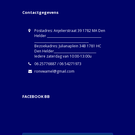
Contactgegevens
Postadres: Anjelierstraat 39 1782 MA Den
Helder ____________________________________
____________________________________
Bezoekadres: Julianaplein 34B 1781 HC
Den Helder____________________________
Iedere zaterdag van 10:00-13:00u
06 25776887 / 06 54271973
ronvwamel@gmail.com
FACEBOOK BB