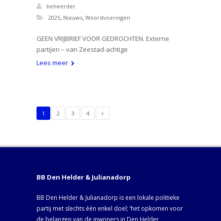
beheerder
,
,
2025
Nieuws
Woordvoeringen
GEEN VRIJBRIEF VOOR GEDROCHTEN. Externe
partijen – van Zeestad-achtige
Lees meer
1
2
3
4
BB Den Helder & Julianadorp
BB Den Helder & Julianadorp is een lokale politieke
partij met slechts één enkel doel; ‘het opkomen voor
de belangen van de inwoners in Den Helder,