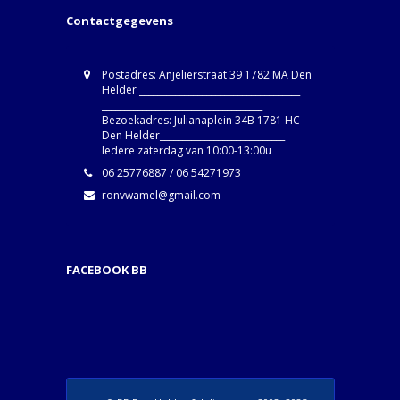
Contactgegevens
Postadres: Anjelierstraat 39 1782 MA Den
Helder ____________________________________
____________________________________
Bezoekadres: Julianaplein 34B 1781 HC
Den Helder____________________________
Iedere zaterdag van 10:00-13:00u
06 25776887 / 06 54271973
ronvwamel@gmail.com
FACEBOOK BB