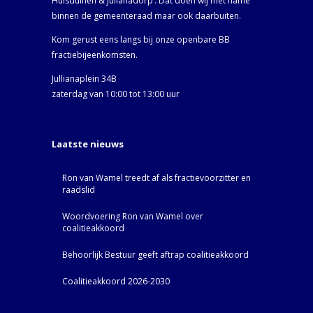
Huisduinen & Julianadorp‘. Dat doen wij met name
binnen de gemeenteraad maar ook daarbuiten.
Kom gerust eens langs bij onze openbare BB
fractiebijeenkomsten.
Jullianaplein 34B
zaterdag van 10:00 tot 13:00 uur
Laatste nieuws
Ron van Wamel treedt af als fractievoorzitter en
raadslid
Woordvoering Ron van Wamel over
coalitieakkoord
Behoorlijk Bestuur geeft aftrap coalitieakkoord
Coalitieakkoord 2026-2030