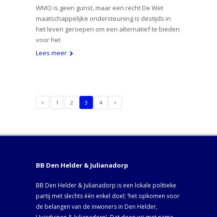
WMO is geen gunst, maar een recht De Wet
maatschappelijke ondersteuning is destijds in
het leven geroepen om een alternatief te bieden
voor het
Lees meer
1
2
3
4
BB Den Helder & Julianadorp
BB Den Helder & Julianadorp is een lokale politieke
partij met slechts één enkel doel; ‘het opkomen voor
de belangen van de inwoners in Den Helder,