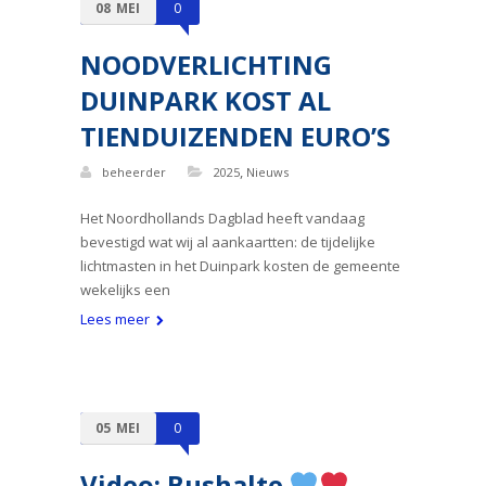
08
MEI
0
NOODVERLICHTING
DUINPARK KOST AL
TIENDUIZENDEN EURO’S
,
beheerder
2025
Nieuws
Het Noordhollands Dagblad heeft vandaag
bevestigd wat wij al aankaartten: de tijdelijke
lichtmasten in het Duinpark kosten de gemeente
wekelijks een
Lees meer
05
MEI
0
Video: Bushalte