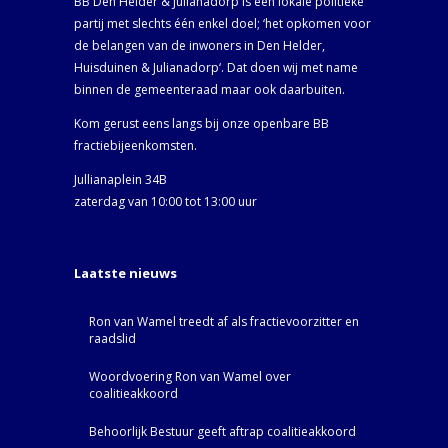
BB Den Helder & Julianadorp is een lokale politieke
partij met slechts één enkel doel; ‘het opkomen voor
de belangen van de inwoners in Den Helder,
Huisduinen & Julianadorp‘. Dat doen wij met name
binnen de gemeenteraad maar ook daarbuiten.
Kom gerust eens langs bij onze openbare BB
fractiebijeenkomsten.
Jullianaplein 34B
zaterdag van 10:00 tot 13:00 uur
Laatste nieuws
Ron van Wamel treedt af als fractievoorzitter en
raadslid
Woordvoering Ron van Wamel over
coalitieakkoord
Behoorlijk Bestuur geeft aftrap coalitieakkoord