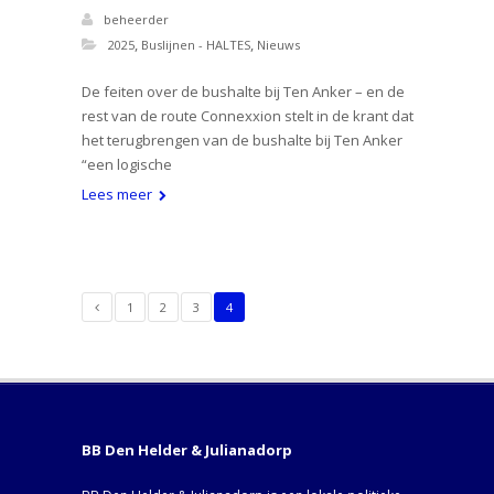
beheerder
,
,
2025
Buslijnen - HALTES
Nieuws
De feiten over de bushalte bij Ten Anker – en de
rest van de route Connexxion stelt in de krant dat
het terugbrengen van de bushalte bij Ten Anker
“een logische
Lees meer
1
2
3
4
BB Den Helder & Julianadorp