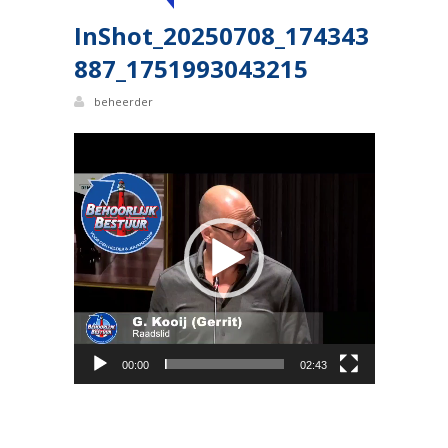
InShot_20250708_174343
887_1751993043215
beheerder
Videospeler
00:00
02:43