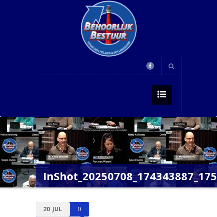
InShot_20250708_174343887_17
20
JUL
0