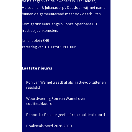
de belangen van de inwoners in Den Helder,
Huisduinen & Julianadorp‘. Dat doen wij met name
binnen de gemeenteraad maar ook daarbuiten.
Kom gerust eens langs bij onze openbare BB
fractiebijeenkomsten.
Jullianaplein 34B
zaterdag van 10:00 tot 13:00 uur
Laatste nieuws
Ron van Wamel treedt af als fractievoorzitter en
raadslid
Woordvoering Ron van Wamel over
coalitieakkoord
Behoorlijk Bestuur geeft aftrap coalitieakkoord
Coalitieakkoord 2026-2030