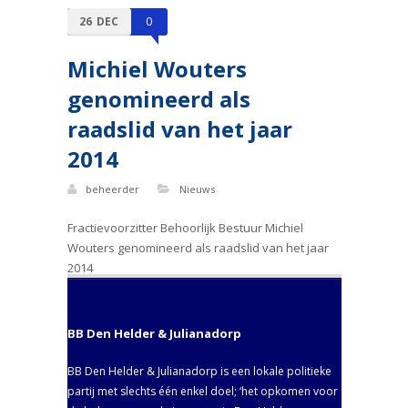
26
DEC
0
Michiel Wouters
genomineerd als
raadslid van het jaar
2014
beheerder
Nieuws
Fractievoorzitter Behoorlijk Bestuur Michiel
Wouters genomineerd als raadslid van het jaar
2014
BB Den Helder & Julianadorp
BB Den Helder & Julianadorp is een lokale politieke
partij met slechts één enkel doel; ‘het opkomen voor