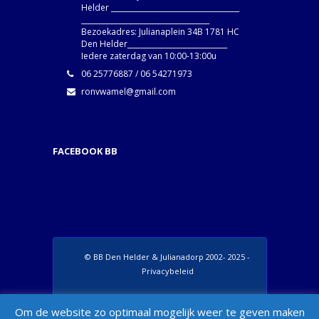
Helder ____________________________________
____________________________________
Bezoekadres: Julianaplein 34B 1781 HC
Den Helder____________________________
Iedere zaterdag van 10:00-13:00u
06 25776887 / 06 54271973
ronvwamel@gmail.com
FACEBOOK BB
© BB Den Helder & Julianadorp 2002- 2025 -
Privacybeleid
Set Footer Menu from Wordpress Admin >
Om de website zo optimaal mogelijk weer te geven maken