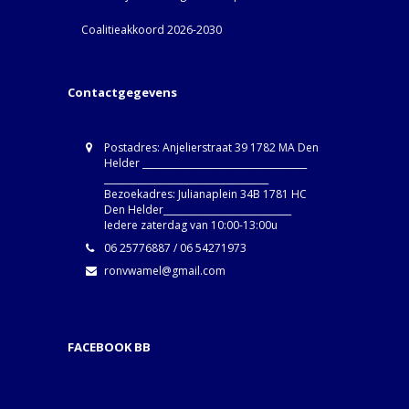
Coalitieakkoord 2026-2030
Contactgegevens
Postadres: Anjelierstraat 39 1782 MA Den
Helder ____________________________________
____________________________________
Bezoekadres: Julianaplein 34B 1781 HC
Den Helder____________________________
Iedere zaterdag van 10:00-13:00u
06 25776887 / 06 54271973
ronvwamel@gmail.com
FACEBOOK BB