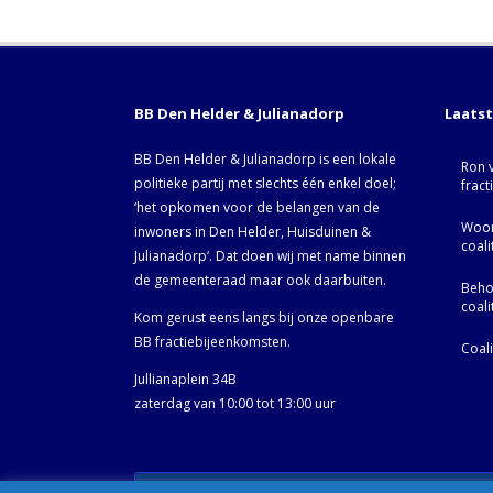
BB Den Helder & Julianadorp
Laats
BB Den Helder & Julianadorp is een lokale
Ron 
politieke partij met slechts één enkel doel;
fract
‘het opkomen voor de belangen van de
Woor
inwoners in Den Helder, Huisduinen &
coal
Julianadorp‘. Dat doen wij met name binnen
de gemeenteraad maar ook daarbuiten.
Behoo
coal
Kom gerust eens langs bij onze openbare
BB fractiebijeenkomsten.
Coal
Jullianaplein 34B
zaterdag van 10:00 tot 13:00 uur