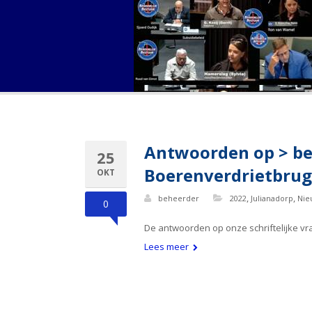
Antwoorden op > be
25
Boerenverdrietbrug,
OKT
,
,
beheerder
2022
Julianadorp
Nie
0
De antwoorden op onze schriftelijke vra
Lees meer