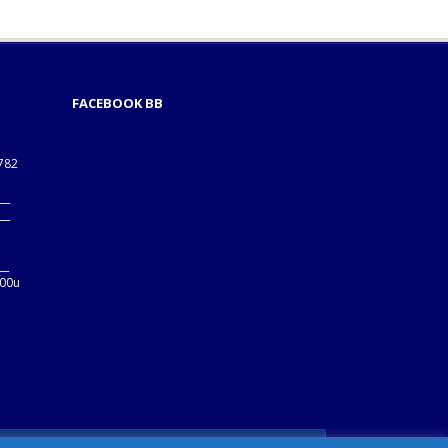
FACEBOOK BB
1782
___
___
B
__
:00u