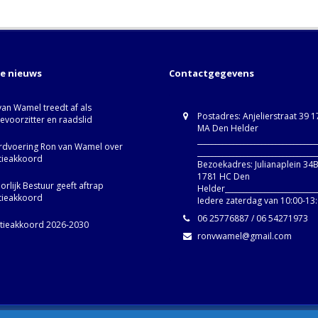
te nieuws
Contactgegevens
van Wamel treedt af als
Postadres: Anjelierstraat 39 
ievoorzitter en raadslid
MA Den Helder
_________________________________
dvoering Ron van Wamel over
_________________________________
itieakkoord
Bezoekadres: Julianaplein 34
1781 HC Den
rlijk Bestuur geeft aftrap
Helder__________________________
itieakkoord
Iedere zaterdag van 10:00-13
06 25776887 / 06 54271973
itieakkoord 2026-2030
ronvwamel@gmail.com