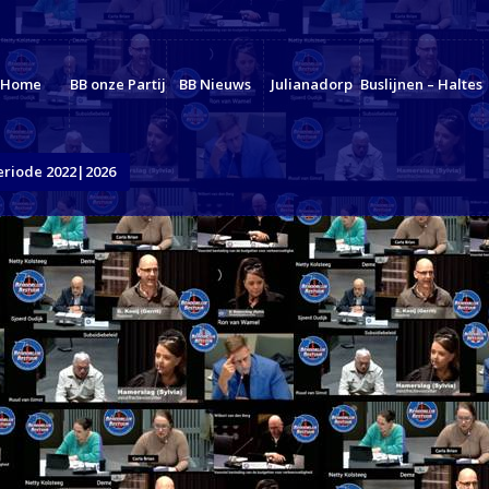
Home
BB onze Partij
BB Nieuws
Julianadorp
Buslijnen – Haltes
eriode 2022|2026