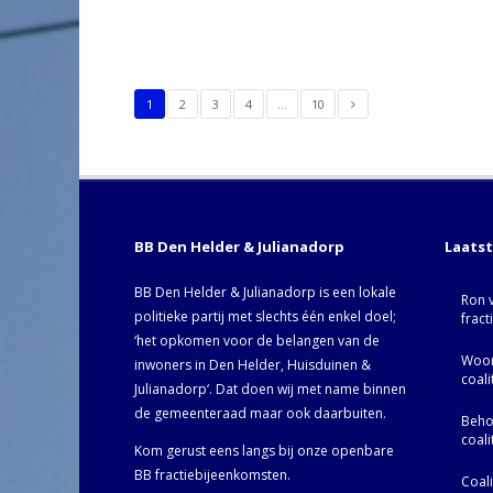
1
2
3
4
…
10
BB Den Helder & Julianadorp
Laats
BB Den Helder & Julianadorp is een lokale
Ron 
politieke partij met slechts één enkel doel;
fract
‘het opkomen voor de belangen van de
Woor
inwoners in Den Helder, Huisduinen &
coal
Julianadorp‘. Dat doen wij met name binnen
de gemeenteraad maar ook daarbuiten.
Behoo
coal
Kom gerust eens langs bij onze openbare
BB fractiebijeenkomsten.
Coal