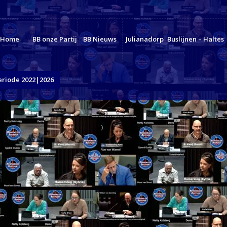
Home
BB onze Partij
BB Nieuws
Julianadorp
Buslijnen – Haltes
eriode 2022|2026