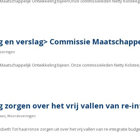
atschappelijk Ontwikkeling bijeenOnze commissieleden Netty Kolsteeg e
g en verslag> Commissie Maatschappe
oeringen
atschappelijk Ontwikkeling bijeen. Onze commissieleden Netty Kolsteeg
 zorgen over het vrij vallen van re-i
,
uws
Woordvoeringen
beth Tot haar/onze zorgen uit over het vrij vallen van re-integratie budg