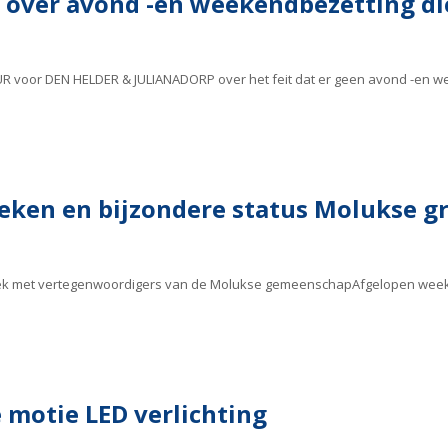
n over avond -en weekendbezetting di
UR voor DEN HELDER & JULIANADORP over het feit dat er geen avond -en 
eken en bijzondere status Molukse g
sprek met vertegenwoordigers van de Molukse gemeenschapAfgelopen week s
 motie LED verlichting