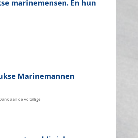
kse marinemensen. En hun
lukse Marinemannen
ank aan de voltallige