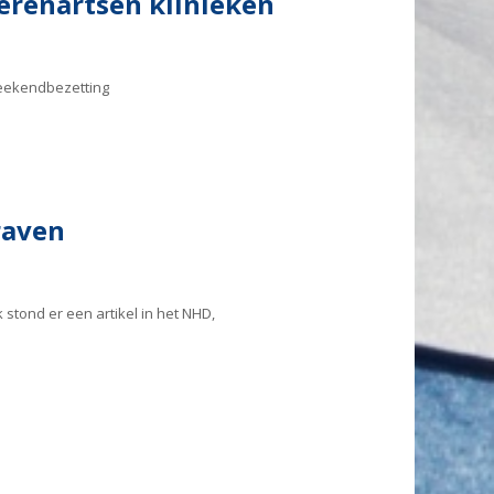
erenartsen klinieken
weekendbezetting
raven
tond er een artikel in het NHD,