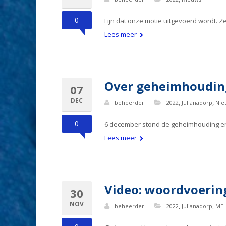
0
Fijn dat onze motie uitgevoerd wordt. 
Lees meer
Over geheimhouding 
07
DEC
,
,
beheerder
2022
Julianadorp
Nie
0
6 december stond de geheimhouding en
Lees meer
Video: woordvoering
30
NOV
,
,
beheerder
2022
Julianadorp
ME