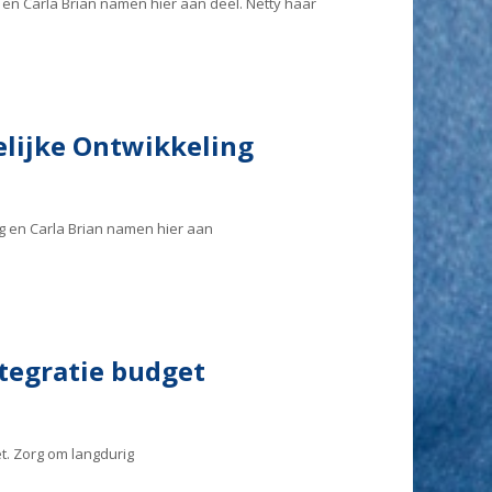
n Carla Brian namen hier aan deel. Netty haar
lijke Ontwikkeling
 en Carla Brian namen hier aan
ntegratie budget
et. Zorg om langdurig