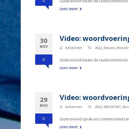
0
Gisteravond kwam de raadscommissie Ma
Lees meer
Video: woordvoerin
30
NOV
,
,
beheerder
2022
Nieuws
Woordv
0
Gisteravond kwam de raadscommissie Ma
Lees meer
Video: woordvoering
29
NOV
,
,
beheerder
2022
MELDPUNT
Nie
0
Gisteravond sprak ons commissielid Lies
Lees meer