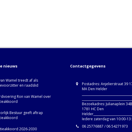
te nieuws
Contactgegevens
van Wamel treedt af als
Postadres: Anjelierstraat 39 
ievoorzitter en raadslid
MA Den Helder
_________________________________
dvoering Ron van Wamel over
_________________________________
itieakkoord
Bezoekadres: Julianaplein 34
1781 HC Den
rlijk Bestuur geeft aftrap
Helder__________________________
itieakkoord
Iedere zaterdag van 10:00-13
06 25776887 / 06 54271973
itieakkoord 2026-2030