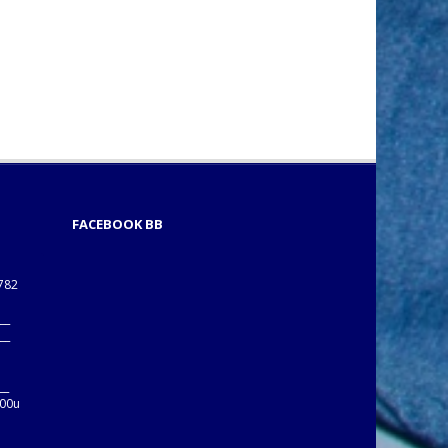
FACEBOOK BB
1782
___
___
B
__
:00u