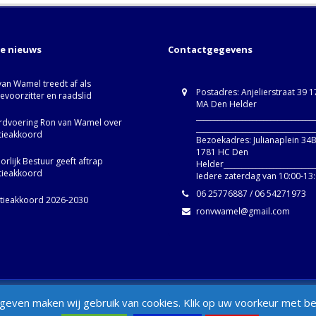
te nieuws
Contactgegevens
van Wamel treedt af als
Postadres: Anjelierstraat 39 
ievoorzitter en raadslid
MA Den Helder
_________________________________
dvoering Ron van Wamel over
_________________________________
itieakkoord
Bezoekadres: Julianaplein 34
1781 HC Den
rlijk Bestuur geeft aftrap
Helder__________________________
itieakkoord
Iedere zaterdag van 10:00-13
06 25776887 / 06 54271973
itieakkoord 2026-2030
ronvwamel@gmail.com
d
Set Footer Menu from Wordpress Ad
even maken wij gebruik van cookies. Klik op uw voorkeur met betr