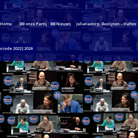
Home
BB onze Partij
BB Nieuws
Julianadorp
Buslijnen – Haltes
eriode 2022|2026