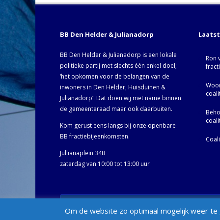
BB Den Helder & Julianadorp
Laats
BB Den Helder & Julianadorp is een lokale
Ron 
politieke partij met slechts één enkel doel;
fract
‘het opkomen voor de belangen van de
Woor
inwoners in Den Helder, Huisduinen &
coal
Julianadorp‘. Dat doen wij met name binnen
de gemeenteraad maar ook daarbuiten.
Behoo
coal
Kom gerust eens langs bij onze openbare
BB fractiebijeenkomsten.
Coal
Jullianaplein 34B
zaterdag van 10:00 tot 13:00 uur
© BB Den Helder & Julianadorp 2002- 2025 -
Privacybelei
Om de website zo optimaal mogelijk weer te g