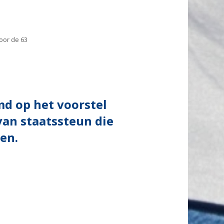
oor de 63
d op het voorstel
van staatssteun die
en.