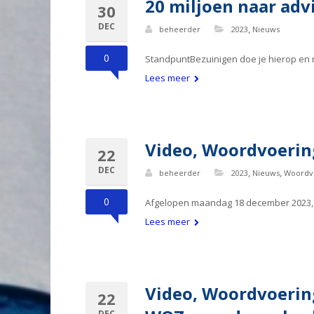
20 miljoen naar adv
30
DEC
,
beheerder
2023
Nieuws
0
StandpuntBezuinigen doe je hierop en ni
Lees meer
Video, Woordvoerin
22
DEC
,
,
beheerder
2023
Nieuws
Woordv
0
Afgelopen maandag 18 december 2023, d
Lees meer
Video, Woordvoerin
22
DEC