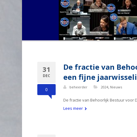
De fractie van Beho
31
een fijne jaarwissel
DEC
,
beheerder
2024
Nieuws
0
De fractie van Behoorlijk Bestuur voor
Lees meer