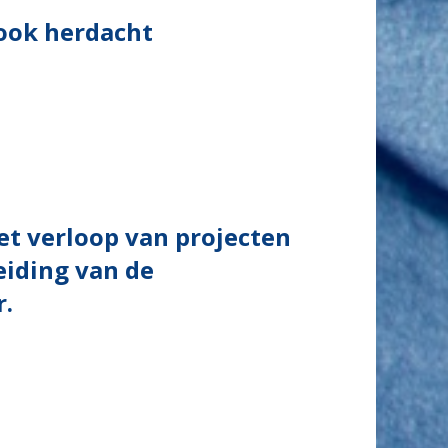
ook herdacht
t verloop van projecten
eiding van de
r.