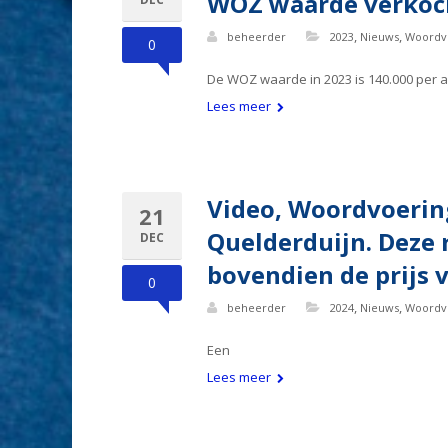
WOZ waarde verkoc
,
,
beheerder
2023
Nieuws
Woordv
0
De WOZ waarde in 2023 is 140.000 per a
Lees meer
Video, Woordvoerin
21
Quelderduijn. Deze 
DEC
bovendien de prijs 
0
,
,
beheerder
2024
Nieuws
Woordv
Een
Lees meer