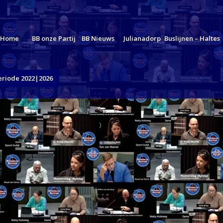
Home
BB onze Partij
BB Nieuws
Julianadorp
Buslijnen – Haltes
eriode 2022|2026