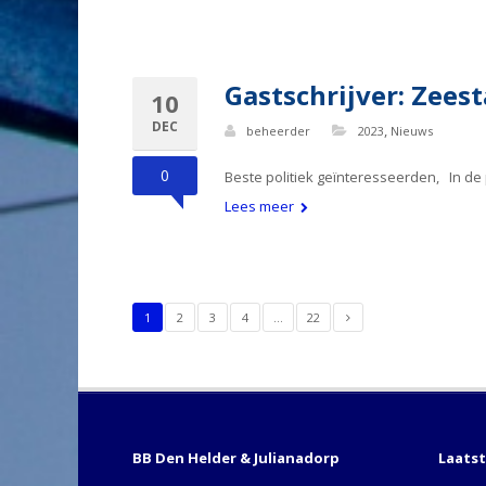
Gastschrijver: Zees
10
DEC
,
beheerder
2023
Nieuws
0
Beste politiek geïnteresseerden, In de 
Lees meer
1
2
3
4
…
22
BB Den Helder & Julianadorp
Laats