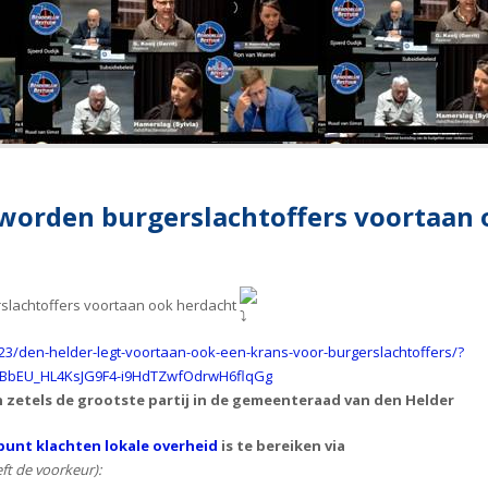
 worden burgerslachtoffers voortaan 
slachtoffers voortaan ook herdacht
23/den-helder-legt-voortaan-ook-een-krans-voor-burgerslachtoffers/?
BbEU_HL4KsJG9F4-i9HdTZwfOdrwH6flqGg
n zetels de grootste partij in de gemeenteraad van den Helder
unt klachten lokale overheid
is te bereiken via
ft de voorkeur):