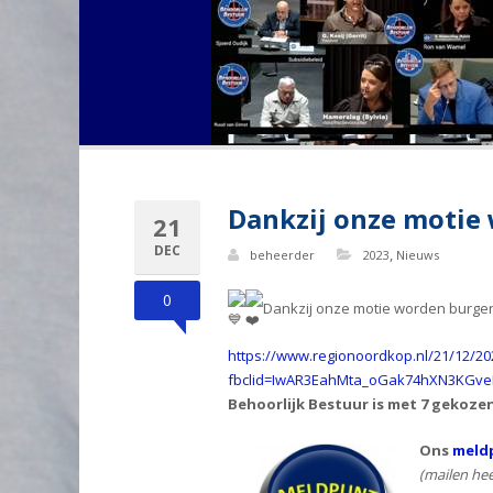
Dankzij onze motie
21
DEC
,
beheerder
2023
Nieuws
0
Dankzij onze motie worden burger
https://www.regionoordkop.nl/21/12/20
fbclid=IwAR3EahMta_oGak74hXN3KGve
Behoorlijk Bestuur is met 7 gekoze
Ons
meldp
(mailen hee