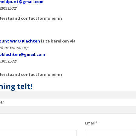
eldpunt@gmail.com
630525721
derstaand contactformulier in
punt WMO Klachten
is te bereiken via
ft de voorkeur):
klachten@gmail.com
630525721
derstaand contactformulier in
ing telt!
ken
Email *