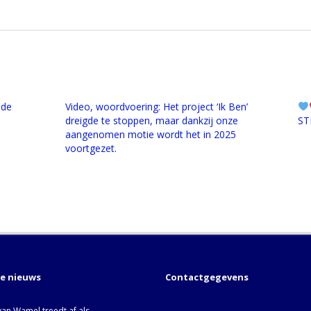
 de
Video, woordvoering: Het project ‘Ik Ben’
dreigde te stoppen, maar dankzij onze
ST
aangenomen motie wordt het in 2025
voortgezet.
te nieuws
Contactgegevens
van Wamel treedt af als