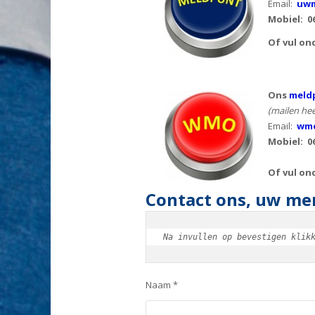
Email:
uwm
Mobiel:
0
Of vul on
Ons
meld
(mailen hee
Email:
wmo
Mobiel: 0
Of vul on
Contact ons, uw men
Na invullen op bevestigen klik
Naam *