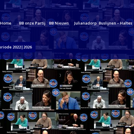
Home
BB onze Partij
BB Nieuws
Julianadorp
Buslijnen – Haltes
eriode 2022|2026