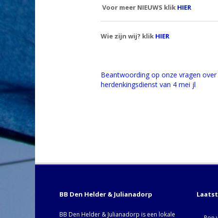
Voor meer NIEUWS klik
HIER
Wie zijn wij? klik
HIER
Beantwoording op onze vragen over
herdenkingsdienst van 4 mei jl
BB Den Helder & Julianadorp
Laats
BB Den Helder & Julianadorp is een lokale
Ron 