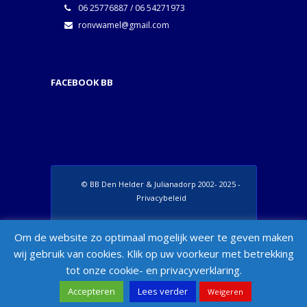
06 25776887 / 06 54271973
ronvwamel@gmail.com
FACEBOOK BB
© BB Den Helder & Julianadorp 2002- 2025 -
Privacybeleid
Set Footer Menu from Wordpress Admin >
Om de website zo optimaal mogelijk weer te geven maken
Appearance > Menus > "Manage Locations"
wij gebruik van cookies. Klik op uw voorkeur met betrekking
Box
tot onze cookie- en privacyverklaring.
Accepteren
Lees verder
Weigeren