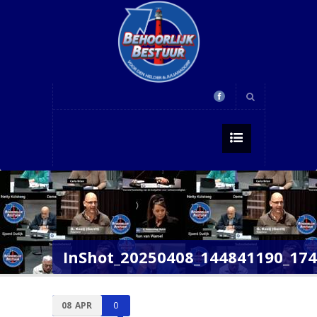
InShot_20250408_144841190_17
08
APR
0