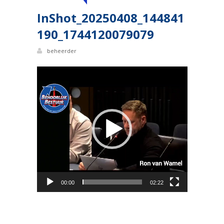
InShot_20250408_144841
190_1744120079079
beheerder
Videospeler
00:00
02:22