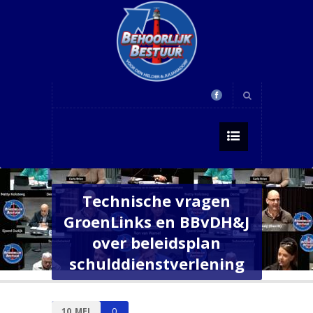
Technische vragen
GroenLinks en BBvDH&J
over beleidsplan
schulddienstverlening
10
MEI
0