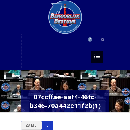
07ccffae-aaf4-46fc-
b346-70a442e11f2b(1)
28
MEI
0