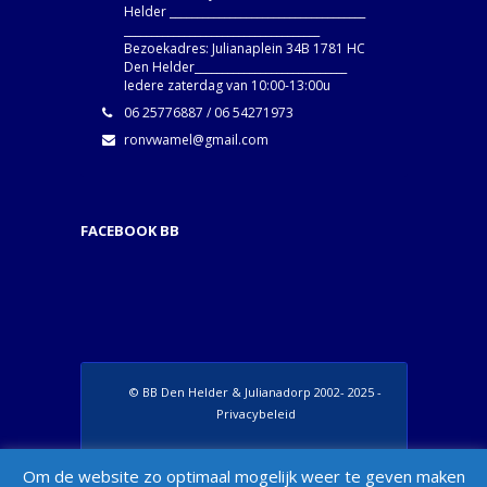
Helder ____________________________________
____________________________________
Bezoekadres: Julianaplein 34B 1781 HC
Den Helder____________________________
Iedere zaterdag van 10:00-13:00u
06 25776887 / 06 54271973
ronvwamel@gmail.com
FACEBOOK BB
© BB Den Helder & Julianadorp 2002- 2025 -
Privacybeleid
Set Footer Menu from Wordpress Admin >
Om de website zo optimaal mogelijk weer te geven maken