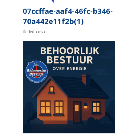
07ccffae-aaf4-46fc-b346-
70a442e11f2b(1)
beheerder