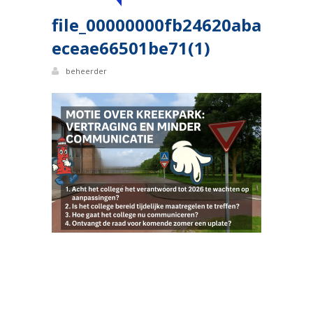
file_00000000fb24620aba
eceae66501be71(1)
beheerder