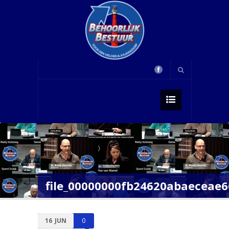
file_00000000fb24620abaeceae6
16
JUN
0