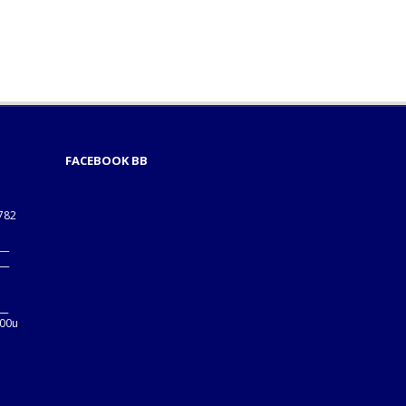
FACEBOOK BB
1782
___
___
B
__
:00u