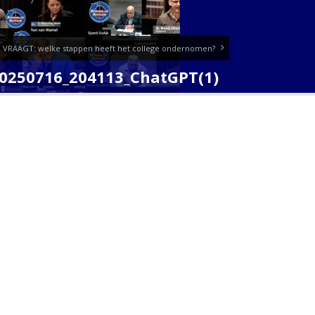
B VRAAGT: welke stappen heeft het college ondernomen?
20250716_204113_ChatGPT(1)