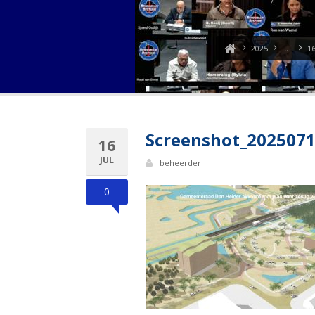
2025
juli
1
Screenshot_2025071
16
JUL
beheerder
0