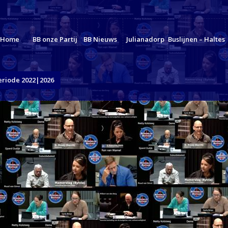
Home
BB onze Partij
BB Nieuws
Julianadorp
Buslijnen – Haltes
eriode 2022|2026