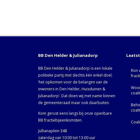
BB Den Helder & Julianadorp
Laats
BB Den Helder & Julianadorp is een lokale
Ron 
politieke partij met slechts één enkel doel;
fract
‘het opkomen voor de belangen van de
Woor
inwoners in Den Helder, Huisduinen &
coal
Julianadorp‘. Dat doen wij met name binnen
de gemeenteraad maar ook daarbuiten.
Behoo
coal
Kom gerust eens langs bij onze openbare
BB fractiebijeenkomsten.
Coal
Jullianaplein 34B
zaterdag van 10:00 tot 13:00 uur