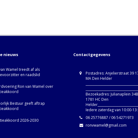
te nieuws
Contactgegevens
van Wamel treedt af als
Postadres: Anjelierstraat 39 
ievoorzitter en raadslid
MA Den Helder
_________________________________
dvoering Ron van Wamel over
_________________________________
itieakkoord
Bezoekadres: Julianaplein 34
1781 HC Den
rlijk Bestuur geeft aftrap
Helder__________________________
itieakkoord
Iedere zaterdag van 10:00-13
06 25776887 / 06 54271973
itieakkoord 2026-2030
ronvwamel@gmail.com