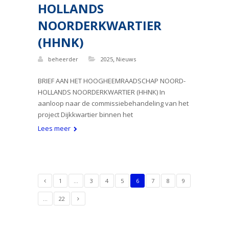
HOLLANDS
NOORDERKWARTIER
(HHNK)
,
beheerder
2025
Nieuws
BRIEF AAN HET HOOGHEEMRAADSCHAP NOORD-
HOLLANDS NOORDERKWARTIER (HHNK) In
aanloop naar de commissiebehandeling van het
project Dijkkwartier binnen het
Lees meer
1
…
3
4
5
6
7
8
9
…
22