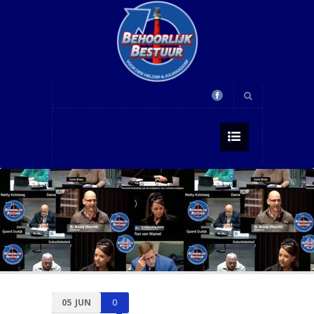
05
JUN
0