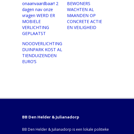
onaanvaardbaar! 2
BEWONERS
dagen nav onze
WACHTEN AL
vragen WERD ER
MAANDEN OP
MOBIELE
CONCRETE ACTIE
VERLICHTING
EN VEILIGHEID
GEPLAATST
NOODVERLICHTING
DUINPARK KOST AL
TIENDUIZENDEN
EURO’S
BB Den Helder & Julianadorp
BB Den Helder & Julianadorp is een lokale politieke