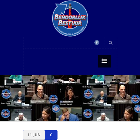
11
JUN
0