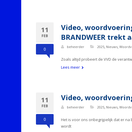
Video, woordvoerin
11
BRANDWEER trekt aa
FEB
,
,
beheerder
2025
Nieuws
Woordv
0
Zoals altijd probeert de VVD de verant
Lees meer
Video, woordvoerin
11
FEB
,
,
beheerder
2025
Nieuws
Woordv
0
Het is voor ons onbegrijpelijk dat er 
wordt