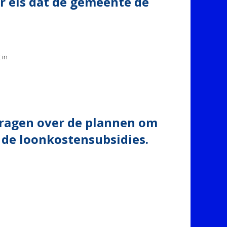
r eis dat de gemeente de
 in
 vragen over de plannen om
 de loonkostensubsidies.