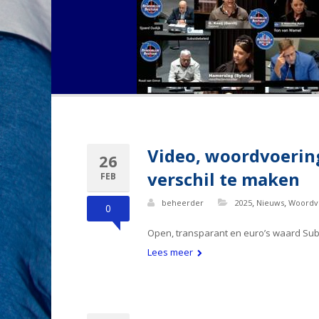
Video, woordvoering
26
verschil te maken
FEB
,
,
beheerder
2025
Nieuws
Woordv
0
Open, transparant en euro’s waard Subs
Lees meer