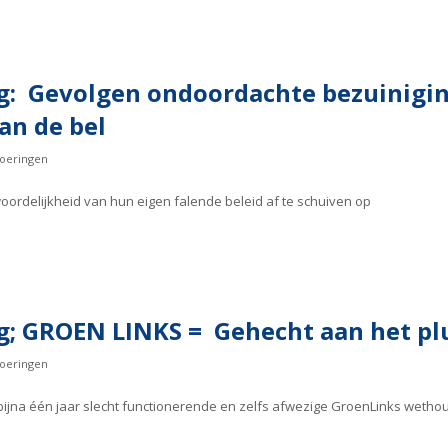
g: Gevolgen ondoordachte bezuinigin
n de bel
oeringen
woordelijkheid van hun eigen falende beleid af te schuiven op
g; GROEN LINKS = Gehecht aan het pl
oeringen
na bijna één jaar slecht functionerende en zelfs afwezige GroenLinks weth