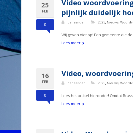
Video woordvoering:
25
pijnlijk duidelijk h
FEB
,
,
beheerder
2025
Nieuws
Woordv
0
Wij geven niet op! Een gemeente die de
Lees meer
Video, woordvoerin
16
FEB
,
,
beheerder
2025
Nieuws
Woordv
0
Lees het artikel hieronder! Omdat Bruss
Lees meer