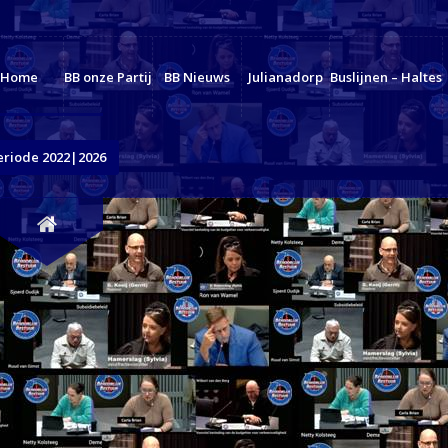
Home
BB onze Partij
BB Nieuws
Julianadorp
Buslijnen – Haltes
eriode 2022|2026