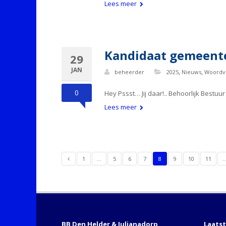
Lees meer
Kandidaat gemeenter
29
JAN
,
,
beheerder
2025
Nieuws
Woordv
0
Hey Pssst… Jij daar!.. Behoorlijk Bestuu
Lees meer
1
…
5
6
7
8
9
10
11
BB Den Helder & Julianadorp
Laats