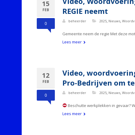
Video, Woordvoerin
15
REGIE neemt
FEB
,
,
beheerder
2025
Nieuws
Woordv
0
Gemeente neem de regie Met deze motie v
Lees meer
Video, woordvoering
12
Pro-Bedrijven om te
FEB
,
,
beheerder
2025
Nieuws
Woordv
0
Beschutte werkplekken in gevaar? W
Lees meer