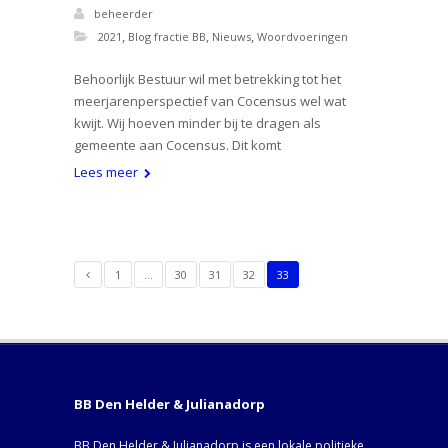
beheerder
,
,
,
2021
Blog fractie BB
Nieuws
Woordvoeringen
Behoorlijk Bestuur wil met betrekking tot het
meerjarenperspectief van Cocensus wel wat
kwijt. Wij hoeven minder bij te dragen als
gemeente aan Cocensus. Dit komt
Lees meer
1
…
30
31
32
33
BB Den Helder & Julianadorp
BB Den Helder & Julianadorp is een lokale politieke