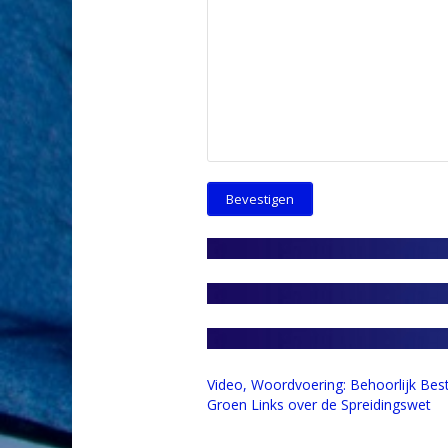
Video, Woordvoering: Behoorlijk Bes
Groen Links over de Spreidingswet