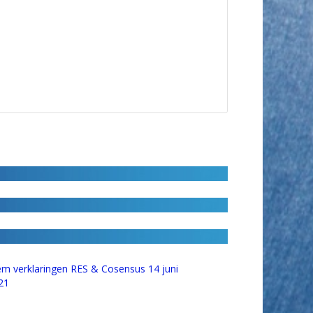
em verklaringen RES & Cosensus 14 juni
21