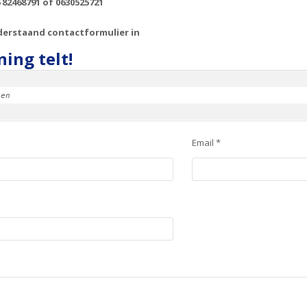
 82468791 of 0630525721
derstaand contactformulier in
ing telt!
ken
Email *