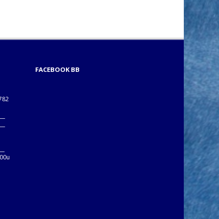
FACEBOOK BB
1782
___
___
B
__
:00u