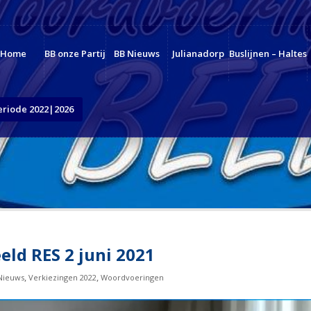
Home
BB onze Partij
BB Nieuws
Julianadorp
Buslijnen – Haltes
eriode 2022|2026
ld RES 2 juni 2021
,
,
Nieuws
Verkiezingen 2022
Woordvoeringen