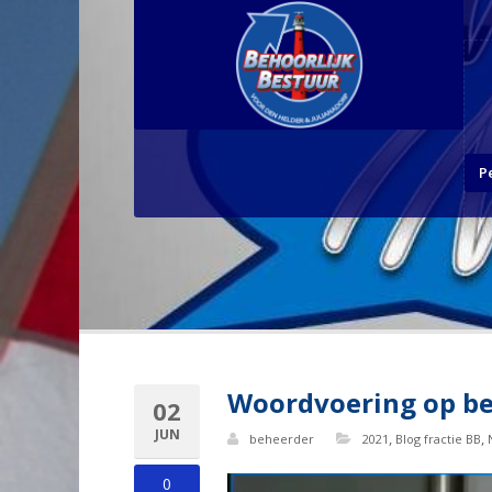
P
Woordvoering op bee
02
JUN
,
,
beheerder
2021
Blog fractie BB
0
Videospeler