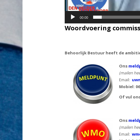
00:00
Woordvoering commissi
Behoorlijk Bestuur heeft de ambiti
Ons
meldp
(mailen hee
Email:
uwm
Mobiel: 0
Of vul on
Ons
meld
(mailen hee
Email:
wmo