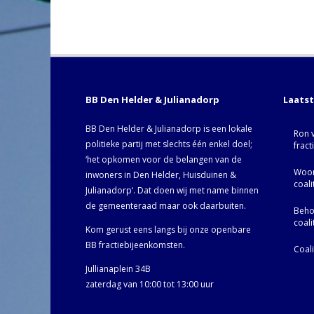
BB Den Helder & Julianadorp
Laats
BB Den Helder & Julianadorp is een lokale
Ron 
politieke partij met slechts één enkel doel;
fract
‘het opkomen voor de belangen van de
Woor
inwoners in Den Helder, Huisduinen &
coal
Julianadorp‘. Dat doen wij met name binnen
de gemeenteraad maar ook daarbuiten.
Behoo
coal
Kom gerust eens langs bij onze openbare
BB fractiebijeenkomsten.
Coal
Jullianaplein 34B
zaterdag van 10:00 tot 13:00 uur