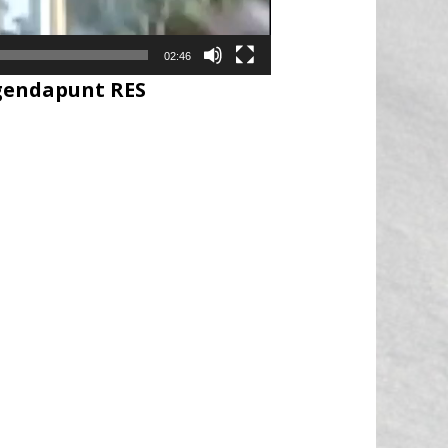
02:46
agendapunt RES