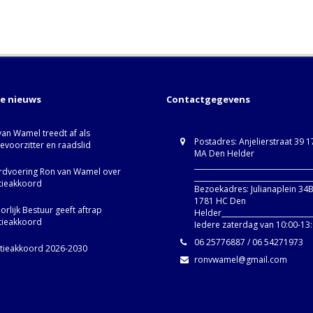
te nieuws
Contactgegevens
van Wamel treedt af als
Postadres: Anjelierstraat 39 
ievoorzitter en raadslid
MA Den Helder
_________________________________
dvoering Ron van Wamel over
_________________________________
itieakkoord
Bezoekadres: Julianaplein 34
1781 HC Den
rlijk Bestuur geeft aftrap
Helder__________________________
itieakkoord
Iedere zaterdag van 10:00-13
06 25776887 / 06 54271973
itieakkoord 2026-2030
ronvwamel@gmail.com