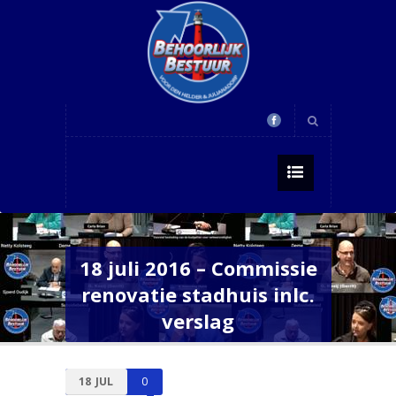
18 juli 2016 – Commissie
renovatie stadhuis inlc.
verslag
18
JUL
0