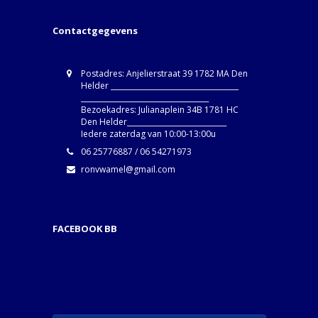
Contactgegevens
Postadres: Anjelierstraat 39 1782 MA Den
Helder ____________________________________
____________________________________
Bezoekadres: Julianaplein 34B 1781 HC
Den Helder____________________________
Iedere zaterdag van 10:00-13:00u
06 25776887 / 06 54271973
ronvwamel@gmail.com
FACEBOOK BB