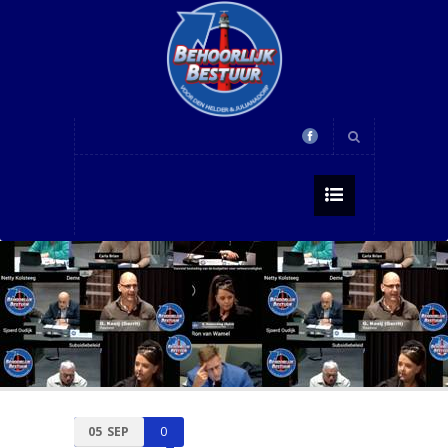
05
SEP
0