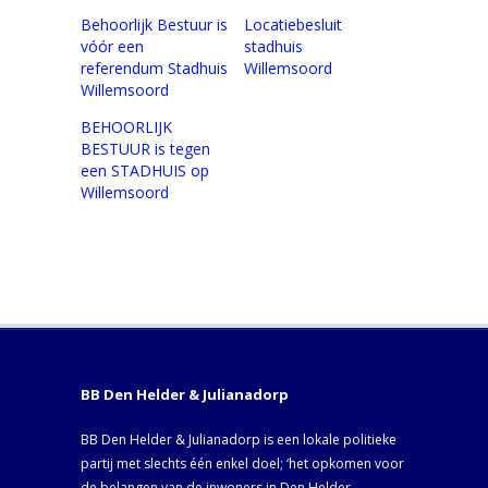
Behoorlijk Bestuur is
Locatiebesluit
vóór een
stadhuis
referendum Stadhuis
Willemsoord
Willemsoord
BEHOORLIJK
BESTUUR is tegen
een STADHUIS op
Willemsoord
BB Den Helder & Julianadorp
BB Den Helder & Julianadorp is een lokale politieke
partij met slechts één enkel doel; ‘het opkomen voor
de belangen van de inwoners in Den Helder,