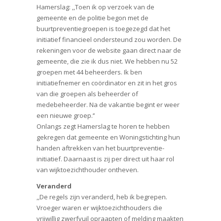
Hamerslag: ,,Toen ik op verzoek van de
gemeente en de politie begon met de
buurtpreventiegroepen is toegezegd dat het
initiatief financieel ondersteund zou worden. De
rekeningen voor de website gaan direct naar de
gemeente, die zie ik dus niet. We hebben nu 52
groepen met 44 beheerders. Ik ben
initiatiefnemer en coördinator en zit in het gros
van die groepen als beheerder of
medebeheerder. Na de vakantie begint er weer
een nieuwe groep.’’
Onlangs zegt Hamerslag te horen te hebben
gekregen dat gemeente en Woningstichting hun
handen aftrekken van het buurtpreventie-
initiatief. Daarnaast is zij per direct uit haar rol
van wijktoezichthouder ontheven.
Veranderd
,,De regels zijn veranderd, heb ik begrepen.
Vroeger waren er wijktoezichthouders die
vrijwillig zwerfvuil opraapten of melding maakten