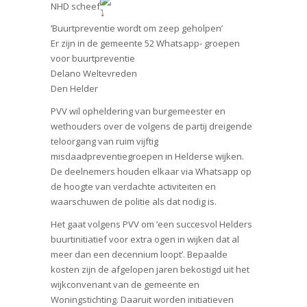
NHD scheef
’Buurtpreventie wordt om zeep geholpen’
Er zijn in de gemeente 52 Whatsapp- groepen
voor buurtpreventie
Delano Weltevreden
Den Helder
PVV wil opheldering van burgemeester en
wethouders over de volgens de partij dreigende
teloorgang van ruim vijftig
misdaadpreventiegroepen in Helderse wijken.
De deelnemers houden elkaar via Whatsapp op
de hoogte van verdachte activiteiten en
waarschuwen de politie als dat nodig is.
Het gaat volgens PVV om ’een succesvol Helders
buurtinitiatief voor extra ogen in wijken dat al
meer dan een decennium loopt’. Bepaalde
kosten zijn de afgelopen jaren bekostigd uit het
wijkconvenant van de gemeente en
Woningstichting. Daaruit worden initiatieven