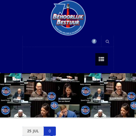
25
JUL
0