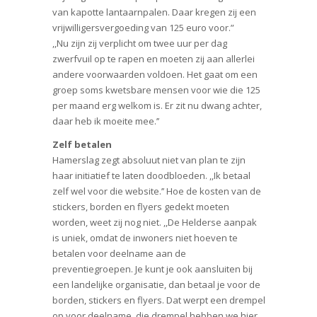
van kapotte lantaarnpalen. Daar kregen zij een
vrijwilligersvergoeding van 125 euro voor.”
,,Nu zijn zij verplicht om twee uur per dag
zwerfvuil op te rapen en moeten zij aan allerlei
andere voorwaarden voldoen. Het gaat om een
groep soms kwetsbare mensen voor wie die 125
per maand erg welkom is. Er zit nu dwang achter,
daar heb ik moeite mee.’’
Zelf betalen
Hamerslag zegt absoluut niet van plan te zijn
haar initiatief te laten doodbloeden. ,,Ik betaal
zelf wel voor die website.’’ Hoe de kosten van de
stickers, borden en flyers gedekt moeten
worden, weet zij nog niet. ,,De Helderse aanpak
is uniek, omdat de inwoners niet hoeven te
betalen voor deelname aan de
preventiegroepen. Je kunt je ook aansluiten bij
een landelijke organisatie, dan betaal je voor de
borden, stickers en flyers. Dat werpt een drempel
op voor deelname, die drempel hebben we hier