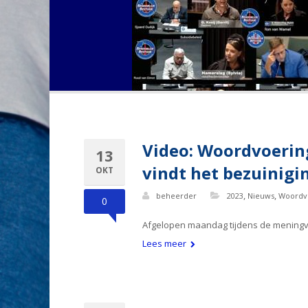
Video: Woordvoerin
13
vindt het bezuinigi
OKT
,
,
beheerder
2023
Nieuws
Woordv
0
Afgelopen maandag tijdens de meningv
Lees meer