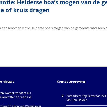
tie: Helderse boa’s mogen van de 
e of kruis dragen
en aangenomen motie Helderse boa’s mogen van de gemeenteraad geen h
te nieuws
Contactgegevens
van Wamel treedt af als
Postadres: Anjelierstraat 39 
ievoorzitter en raadslid
MA Den Helder
_________________________________
dvoering Ron van Wamel over