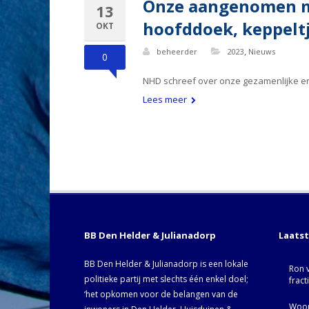
Onze aangenomen mo
13
hoofddoek, keppeltj
OKT
,
beheerder
2023
Nieuws
0
NHD schreef over onze gezamenlijke 
Lees meer
BB Den Helder & Julianadorp
Laats
BB Den Helder & Julianadorp is een lokale
Ron 
politieke partij met slechts één enkel doel;
fract
‘het opkomen voor de belangen van de
Woor