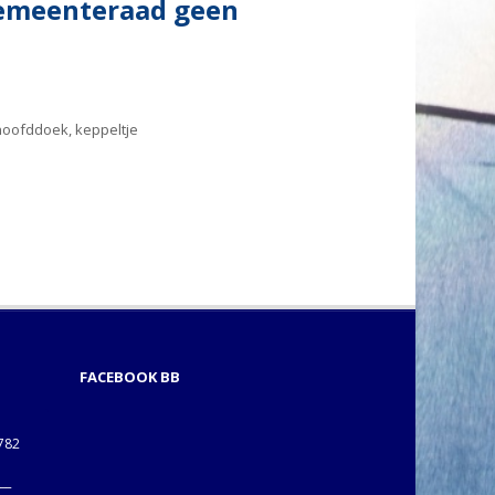
gemeenteraad geen
oofddoek, keppeltje
FACEBOOK BB
1782
___