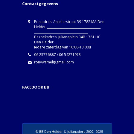
Contactgegevens
Postadres: Anjelierstraat 39 1782 MA Den
Helder ____________________________________
____________________________________
Bezoekadres: Julianaplein 34B 1781 HC
Den Helder____________________________
Iedere zaterdag van 10:00-13:00u
06 25776887 / 06 54271973
ronvwamel@gmail.com
FACEBOOK BB
© BB Den Helder & Julianadorp 2002- 2025 -