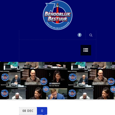
08
DEC
0