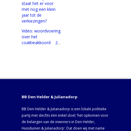
staat het er voor
met nog een klein
jaar tot de
verkiezingen?
Video: woordvoering
over het
coalitieakkoord 2022/2026
BB Den Helder & Julianadorp
BB Den Helder & Julianadorp is een lokale politieke
partij met slechts één enkel doel; ‘het opkomen voor
de belangen van de inwoners in Den Helder,
Huisduinen & Julianadorp‘. Dat doen wij met name