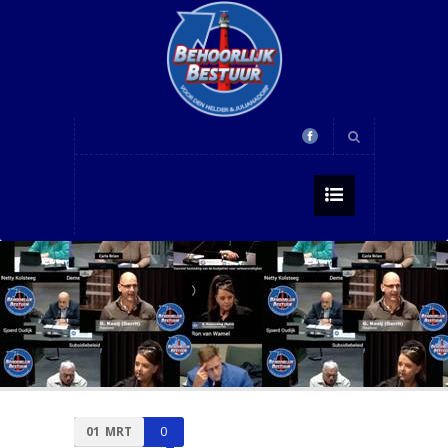
01
MRT
0