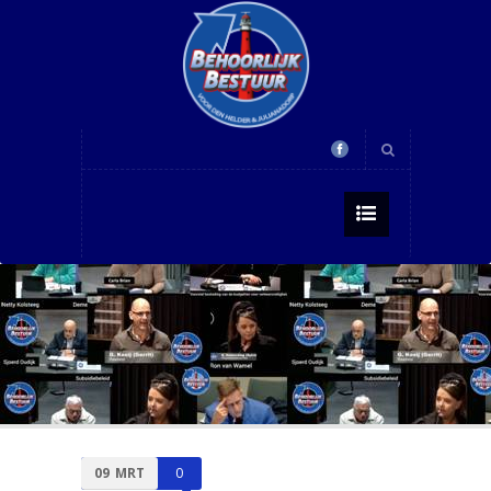
09
MRT
0