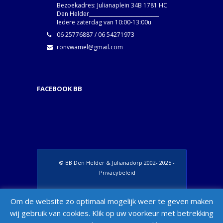
Bezoekadres: Julianaplein 34B 1781 HC
Den Helder____________________________
Iedere zaterdag van 10:00-13:00u
06 25776887 / 06 54271973
ronvwamel@gmail.com
FACEBOOK BB
© BB Den Helder & Julianadorp 2002- 2025 -
Privacybeleid
Set Footer Menu from Wordpress Admin >
Om de website zo optimaal mogelijk weer te geven maken
Appearance > Menus > "Manage Locations"
wij gebruik van cookies. Klik op uw voorkeur met betrekking
Box