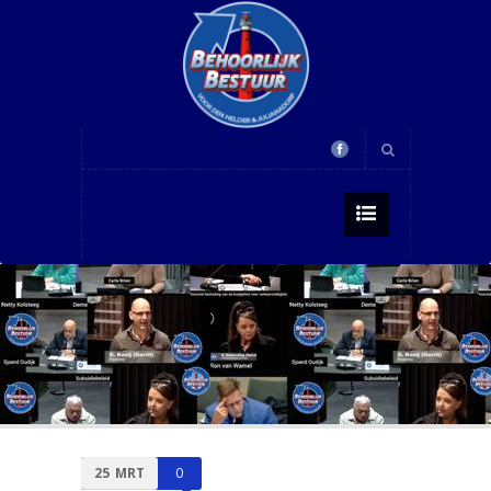
25
MRT
0