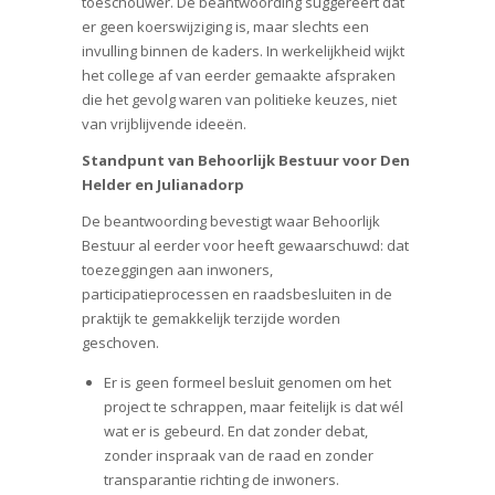
toeschouwer. De beantwoording suggereert dat
er geen koerswijziging is, maar slechts een
invulling binnen de kaders. In werkelijkheid wijkt
het college af van eerder gemaakte afspraken
die het gevolg waren van politieke keuzes, niet
van vrijblijvende ideeën.
Standpunt van Behoorlijk Bestuur voor Den
Helder en Julianadorp
De beantwoording bevestigt waar Behoorlijk
Bestuur al eerder voor heeft gewaarschuwd: dat
toezeggingen aan inwoners,
participatieprocessen en raadsbesluiten in de
praktijk te gemakkelijk terzijde worden
geschoven.
Er is geen formeel besluit genomen om het
project te schrappen, maar feitelijk is dat wél
wat er is gebeurd. En dat zonder debat,
zonder inspraak van de raad en zonder
transparantie richting de inwoners.