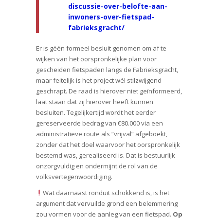
discussie-over-belofte-aan-
inwoners-over-fietspad-
fabrieksgracht/
Er is géén formeel besluit genomen om af te
wijken van het oorspronkelijke plan voor
gescheiden fietspaden langs de Fabrieksgracht,
maar feitelijk is het project wél stilzwijgend
geschrapt. De raad is hierover niet geïnformeerd,
laat staan dat zij hierover heeft kunnen
besluiten. Tegelijkertijd wordt het eerder
gereserveerde bedrag van €80.000 via een
administratieve route als “vrijval” afgeboekt,
zonder dat het doel waarvoor het oorspronkelijk
bestemd was, gerealiseerd is. Dat is bestuurlijk
onzorgvuldig en ondermijnt de rol van de
volksvertegenwoordiging.
Wat daarnaast ronduit schokkend is, is het
argument dat vervuilde grond een belemmering
zou vormen voor de aanleg van een fietspad.
Op