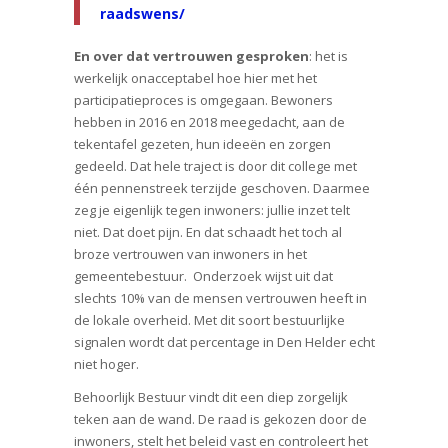
raadswens/
En over dat vertrouwen gesproken
: het is
werkelijk onacceptabel hoe hier met het
participatieproces is omgegaan. Bewoners
hebben in 2016 en 2018 meegedacht, aan de
tekentafel gezeten, hun ideeën en zorgen
gedeeld. Dat hele traject is door dit college met
één pennenstreek terzijde geschoven. Daarmee
zeg je eigenlijk tegen inwoners: jullie inzet telt
niet. Dat doet pijn. En dat schaadt het toch al
broze vertrouwen van inwoners in het
gemeentebestuur. Onderzoek wijst uit dat
slechts 10% van de mensen vertrouwen heeft in
de lokale overheid. Met dit soort bestuurlijke
signalen wordt dat percentage in Den Helder echt
niet hoger.
Behoorlijk Bestuur vindt dit een diep zorgelijk
teken aan de wand. De raad is gekozen door de
inwoners, stelt het beleid vast en controleert het