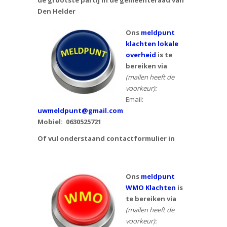
de grootste partij in de gemeenteraad van
Den Helder
Ons
meldpunt
klachten lokale
overheid
is te
bereiken via
(mailen heeft de
voorkeur):
Email:
uwmeldpunt@gmail.com
Mobiel:
0630525721
Of vul onderstaand contactformulier in
Ons
meldpunt
WMO Klachten
is
te bereiken via
(mailen heeft de
voorkeur):