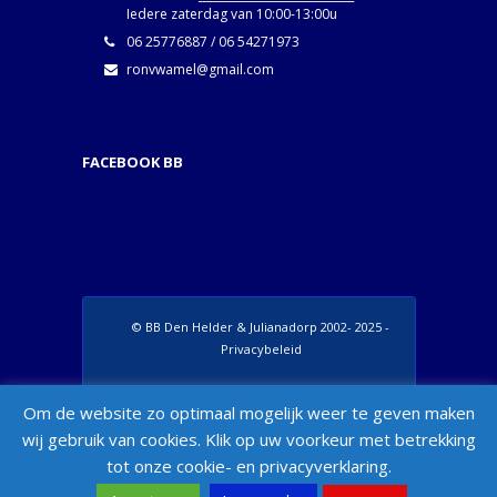
Iedere zaterdag van 10:00-13:00u
06 25776887 / 06 54271973
ronvwamel@gmail.com
FACEBOOK BB
© BB Den Helder & Julianadorp 2002- 2025 -
Privacybeleid
Set Footer Menu from Wordpress Admin >
Om de website zo optimaal mogelijk weer te geven maken
Appearance > Menus > "Manage Locations"
wij gebruik van cookies. Klik op uw voorkeur met betrekking
Box
tot onze cookie- en privacyverklaring.