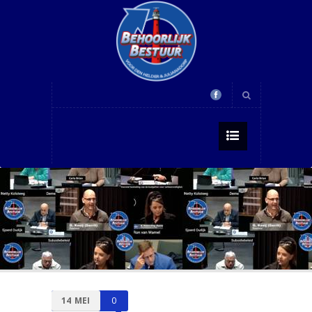
14
MEI
0