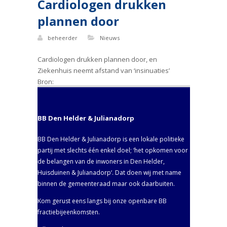
Cardiologen drukken
plannen door
beheerder
Nieuws
Cardiologen drukken plannen door, en
Ziekenhuis neemt afstand van ‘insinuaties’
Bron:
BB Den Helder & Julianadorp
BB Den Helder & Julianadorp is een lokale politieke
partij met slechts één enkel doel; ‘het opkomen voor
de belangen van de inwoners in Den Helder,
Huisduinen & Julianadorp‘. Dat doen wij met name
binnen de gemeenteraad maar ook daarbuiten.
Kom gerust eens langs bij onze openbare BB
fractiebijeenkomsten.