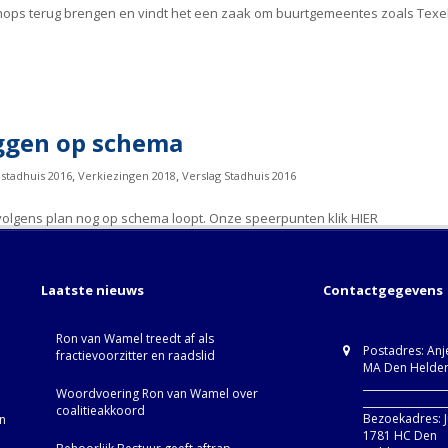
eshops terug brengen en vindt het een zaak om buurtgemeentes zoals Texe
iggen op schema
,
,
stadhuis 2016
Verkiezingen 2018
Verslag Stadhuis 2016
s volgens plan nog op schema loopt. Onze speerpunten klik HIER
Laatste nieuws
Contactgegevens
Ron van Wamel treedt af als
Postadres: Anj
fractievoorzitter en raadslid
MA Den Helde
________________
Woordvoering Ron van Wamel over
________________
coalitieakkoord
Bezoekadres: J
en
1781 HC Den