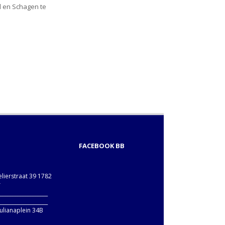
l en Schagen te
FACEBOOK BB
elierstraat 39 1782
r
____________________
____________________
ulianaplein 34B