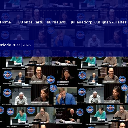
Home
BB onze Partij
BB Nieuws
Julianadorp
Buslijnen – Haltes
eriode 2022|2026