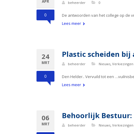
APR
beheerder
0
0
De antwoorden van het college op de vr
Lees meer
Plastic scheiden bi
24
MRT
,
beheerder
Nieuws
Verkiezingen
0
Den Helder.. Vervuild tot een …vuilnisb
Lees meer
Behoorlijk Bestuur:
06
MRT
,
beheerder
Nieuws
Verkiezingen