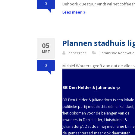
0
Behoorlijk Bestuur vindt wil het coffe
Lees meer
Plannen stadhuis l
05
MRT
beheerder
Commissie Renovatie 
0
Michiel Wouters geeft aan dat de alle
BB Den Helder & Julianadorp
BB Den Helder & Julianadorp is een lokale
politieke partij met slechts één enkel doel;
‘het opkomen voor de belangen van de
inwoners in Den Helder, Huisduinen &
Julianadorp‘. Dat doen wij met name binn
de gemeenteraad maar ook daarbuiten.