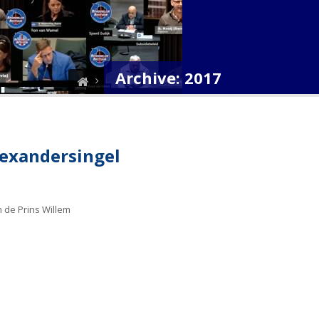
Archive: 2017
lexandersingel
m de Prins Willem