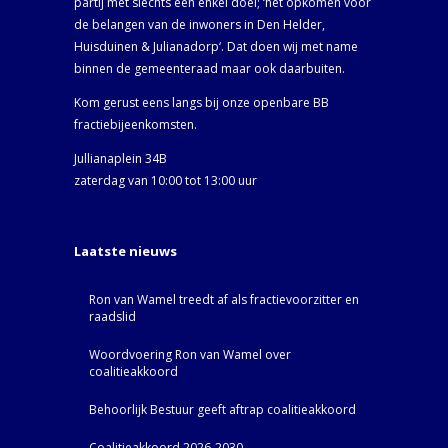
partij met slechts één enkel doel; ‘het opkomen voor
de belangen van de inwoners in Den Helder,
Huisduinen & Julianadorp‘. Dat doen wij met name
binnen de gemeenteraad maar ook daarbuiten.
Kom gerust eens langs bij onze openbare BB
fractiebijeenkomsten.
Jullianaplein 34B
zaterdag van 10:00 tot 13:00 uur
Laatste nieuws
Ron van Wamel treedt af als fractievoorzitter en
raadslid
Woordvoering Ron van Wamel over
coalitieakkoord
Behoorlijk Bestuur geeft aftrap coalitieakkoord
Coalitieakkoord 2026-2030