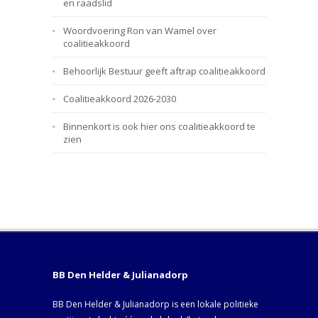
en raadslid
Woordvoering Ron van Wamel over
coalitieakkoord
Behoorlijk Bestuur geeft aftrap coalitieakkoord
Coalitieakkoord 2026-2030
Binnenkort is ook hier ons coalitieakkoord te
zien
BB Den Helder & Julianadorp
BB Den Helder & Julianadorp is een lokale politieke