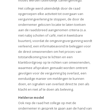
moties werden uiteindelijk samengevoegd.
Het college werd uiteindelijk door de raad
opgeroepen elke activiteit tot overgaan van
vergunningverlening te stoppen, de door de
ondernemer gekozen locatie te laten toetsen
aan de raadsbreed aangenomen criteria (o.a.
niet nabij scholen of café, niet in kwetsbare
buurten), voordat de omgevingsvergunning wordt
verleend, een informatieavond te beleggen voor
de direct omwonenden om het proces van
totstandkoming toe te lichten en een
klankbordgroep op te richten van omwonenden,
waarmee afspraken gemaakt worden omtrent
gevolgen voor de vergunning bij overlast, een
eenduidige manier om meldingen te kunnen
doen, en signalen van overlast direct te zien als
klacht en niet af te doen als beleving.
Helderse model
Ook riep de raad het college op met de
ondernemer in gesprek te gaan aan de hand van