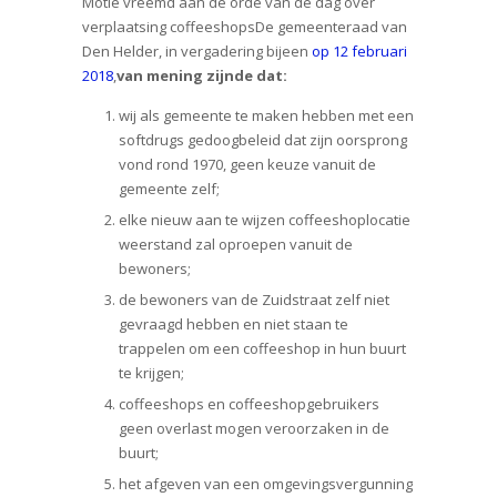
Motie vreemd aan de orde van de dag over
verplaatsing coffeeshopsDe gemeenteraad van
Den Helder, in vergadering bijeen
op 12 februari
2018
,
van mening zijnde dat:
wij als gemeente te maken hebben met een
softdrugs gedoogbeleid dat zijn oorsprong
vond rond 1970, geen keuze vanuit de
gemeente zelf;
elke nieuw aan te wijzen coffeeshoplocatie
weerstand zal oproepen vanuit de
bewoners;
de bewoners van de Zuidstraat zelf niet
gevraagd hebben en niet staan te
trappelen om een coffeeshop in hun buurt
te krijgen;
coffeeshops en coffeeshopgebruikers
geen overlast mogen veroorzaken in de
buurt;
het afgeven van een omgevingsvergunning