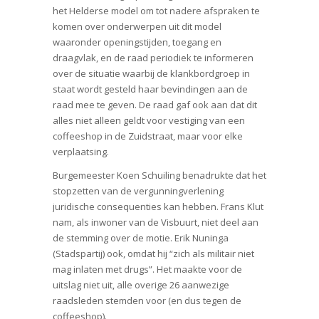
het Helderse model om tot nadere afspraken te
komen over onderwerpen uit dit model
waaronder openingstijden, toegang en
draagvlak, en de raad periodiek te informeren
over de situatie waarbij de klankbordgroep in
staat wordt gesteld haar bevindingen aan de
raad mee te geven. De raad gaf ook aan dat dit
alles niet alleen geldt voor vestiging van een
coffeeshop in de Zuidstraat, maar voor elke
verplaatsing.
Burgemeester Koen Schuiling benadrukte dat het
stopzetten van de vergunningverlening
juridische consequenties kan hebben. Frans Klut
nam, als inwoner van de Visbuurt, niet deel aan
de stemming over de motie. Erik Nuninga
(Stadspartij) ook, omdat hij “zich als militair niet
mag inlaten met drugs”. Het maakte voor de
uitslag niet uit, alle overige 26 aanwezige
raadsleden stemden voor (en dus tegen de
coffeeshop).