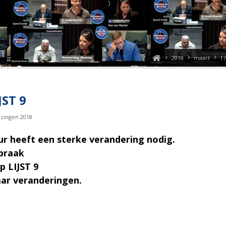
2018
maart
17
JST 9
ezingen 2018
ur heeft een sterke verandering nodig.
praak
 LIJST 9
aar veranderingen.