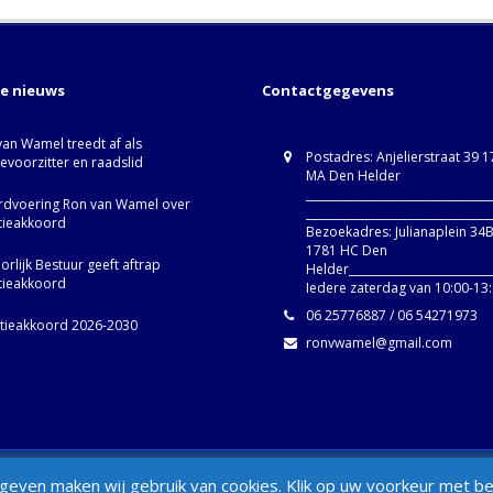
te nieuws
Contactgegevens
van Wamel treedt af als
Postadres: Anjelierstraat 39 
ievoorzitter en raadslid
MA Den Helder
_________________________________
dvoering Ron van Wamel over
_________________________________
itieakkoord
Bezoekadres: Julianaplein 34
1781 HC Den
rlijk Bestuur geeft aftrap
Helder__________________________
itieakkoord
Iedere zaterdag van 10:00-13
06 25776887 / 06 54271973
itieakkoord 2026-2030
ronvwamel@gmail.com
d
Set Footer Menu from Wordpress Ad
even maken wij gebruik van cookies. Klik op uw voorkeur met betr