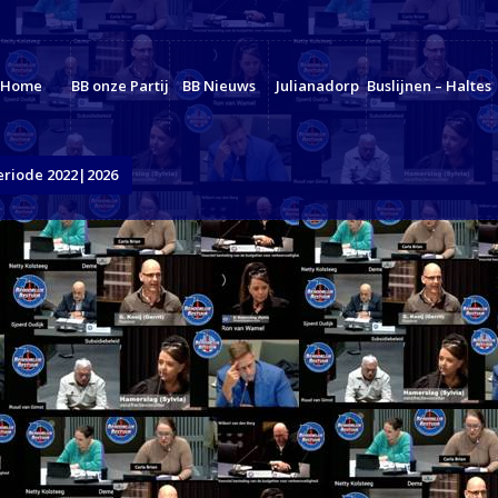
Home
BB onze Partij
BB Nieuws
Julianadorp
Buslijnen – Haltes
eriode 2022|2026