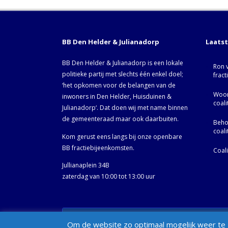
BB Den Helder & Julianadorp
Laats
BB Den Helder & Julianadorp is een lokale
Ron 
politieke partij met slechts één enkel doel;
fract
‘het opkomen voor de belangen van de
Woor
inwoners in Den Helder, Huisduinen &
coal
Julianadorp‘. Dat doen wij met name binnen
de gemeenteraad maar ook daarbuiten.
Behoo
coal
Kom gerust eens langs bij onze openbare
BB fractiebijeenkomsten.
Coal
Jullianaplein 34B
zaterdag van 10:00 tot 13:00 uur
© BB Den Helder & Julianadorp 2002- 2025 -
Privacybelei
Om de website zo optimaal mogelijk weer te g