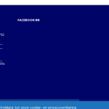
FACEBOOK BB
1782
___
___
B
__
:00u
min > Appearance > Menus > "Manage Locations" Box
ekking tot onze cookie- en privacyverklaring.