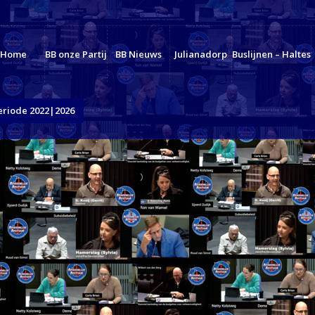
Home
BB onze Partij
BB Nieuws
Julianadorp
Buslijnen – Haltes
eriode 2022|2026