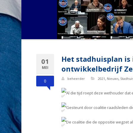
Het stadhuisplan is
01
ontwikkelbedrijf Ze
MEI
,
,
beheerder
2021
Nieuws
Stadhui
0
Al die tijd roept deze wethouder da
Gesteunt door coalitie raadsleden d
De coalitie die de oppositie wegzet