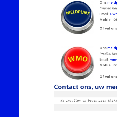
Ons
meldp
(mailen hee
Email:
uwm
Mobiel: 0
Of vul on
Ons
meld
(mailen hee
Email:
wmo
Mobiel: 06
Of vul on
Contact ons, uw men
Na invullen op bevestigen klik