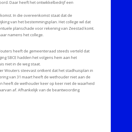
rd. Daar heeft het ontwikkelbedrijf een
nkomst. In die overeenkomst staat dat de
ing van het bestemmingsplan. Het college wil dat
entuele planschade voor rekening van Zeestad komt.
aar namens het college.
Wouters heeft de gemeenteraad steeds verteld dat
niging SBCE hadden het volgens hem aan het
s niet in de weg staat.
r Wouters steevast ontkent dat het stadhuisplan in
ering van 31 maart heeft de wethouder niet aan de
ien heeft de wethouder keer op keer niet de waarheid
daarvan af. Afhankelijk van de beantwoording