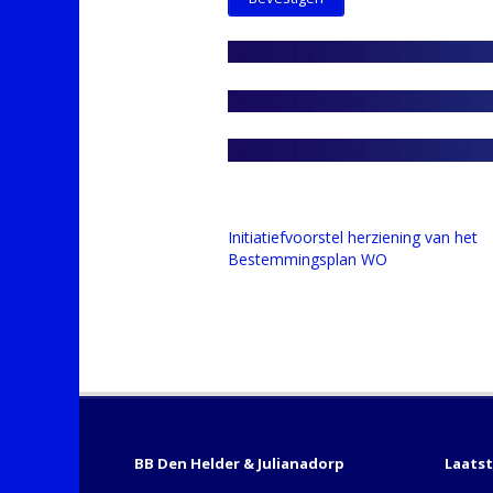
Initiatiefvoorstel herziening van het
Bestemmingsplan WO
BB Den Helder & Julianadorp
Laats