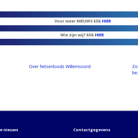
Voor meer NIEUWS klik
HIER
Wie zijn wij? klik
HIER
Over fietsenloods Willemsoord
Zo
be
te nieuws
Contactgegevens