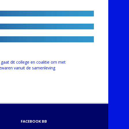
 gaat dit college en coalitie om met
zwaren vanuit de samenleving
FACEBOOK BB