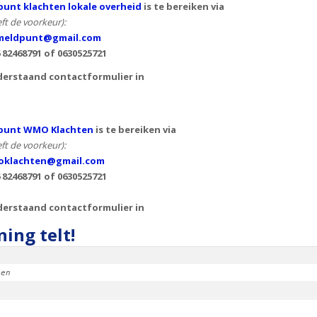
unt klachten lokale overheid
is te bereiken via
ft de voorkeur):
eldpunt@gmail.com
6 82468791 of
0630525721
derstaand contactformulier in
punt WMO Klachten
is te bereiken via
ft de voorkeur):
klachten@gmail.com
 82468791 of 0630525721
derstaand contactformulier in
ing telt!
ken