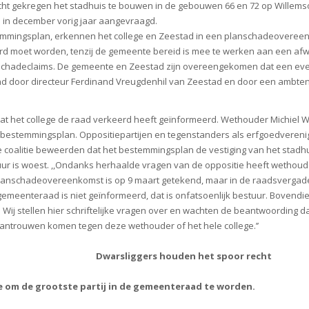
t gekregen het stadhuis te bouwen in de gebouwen 66 en 72 op Willemsoo
 in december vorig jaar aangevraagd.
estemmingsplan, erkennen het college en Zeestad in een planschadeoveree
moet worden, tenzij de gemeente bereid is mee te werken aan een afwijk
nschadeclaims. De gemeente en Zeestad zijn overeengekomen dat een ev
d door directeur Ferdinand Vreugdenhil van Zeestad en door een ambten
dat het college de raad verkeerd heeft geïnformeerd. Wethouder Michiel 
 het bestemmingsplan. Oppositiepartijen en tegenstanders als erfgoedvere
coalitie beweerden dat het bestemmingsplan de vestiging van het stadhui
ur is woest. ,,Ondanks herhaalde vragen van de oppositie heeft wethoude
 planschadeovereenkomst is op 9 maart getekend, maar in de raadsvergad
 gemeenteraad is niet geïnformeerd, dat is onfatsoenlijk bestuur. Bovend
. Wij stellen hier schriftelijke vragen over en wachten de beantwoording 
 wantrouwen komen tegen deze wethouder of het hele college.’’
Dwarsliggers houden het spoor recht
e om de grootste partij in de gemeenteraad te worden.