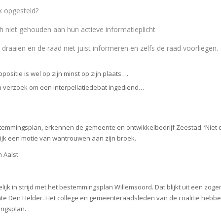
k opgesteld?
h niet gehouden aan hun actieve informatieplicht
aaien en de raad niet juist informeren en zelfs de raad voorliegen.
positie is wel op zijn minst op zijn plaats….
en verzoek om een interpellatiedebat ingediend…
bestemmingsplan, erkennen de gemeente en ontwikkelbedrijf Zeestad. ’Niet 
ijk een motie van wantrouwen aan zijn broek.
 Aalst
elijk in strijd met het bestemmingsplan Willemsoord. Dat blijkt uit een
te Den Helder. Het college en gemeenteraadsleden van de coalitie hebbe
ingsplan.