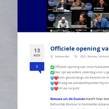
Officiele opening v
13
NOV
,
,
beheerder
2021
Nieuws
Verkiez
0
Officiele opening van onze huiskame
Hier zijn wij iedere zaterdag voor u
Kom gerust langs om kennins te 
Draag uw aandachtspunten bij on
Uit uw zorg etc
Nieuws uit de Duinen
heeft hier he
Behoorlijk Bestuur in DenHelder-Julian