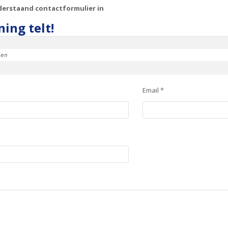
derstaand contactformulier in
ing telt!
ken
Email *