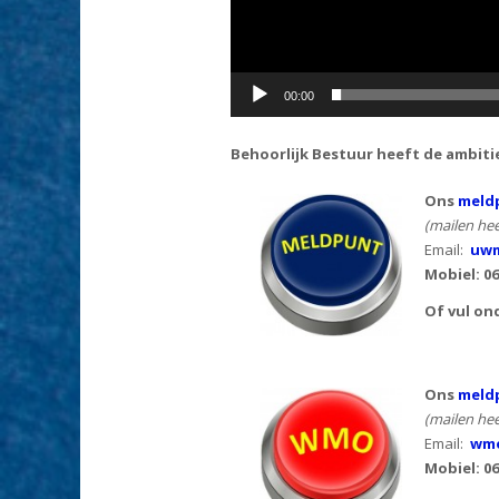
00:00
Behoorlijk Bestuur heeft de ambiti
Ons
meldp
(mailen hee
Email:
uwm
Mobiel: 0
Of vul on
Ons
meld
(mailen hee
Email:
wmo
Mobiel: 06