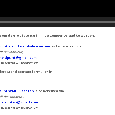
e om de grootste partij in de gemeenteraad te worden.
unt klachten lokale overheid
is te bereiken via
ft de voorkeur):
eldpunt@gmail.com
6 82468791 of
0630525721
derstaand contactformulier in
punt WMO Klachten
is te bereiken via
ft de voorkeur):
klachten@gmail.com
 82468791 of 0630525721