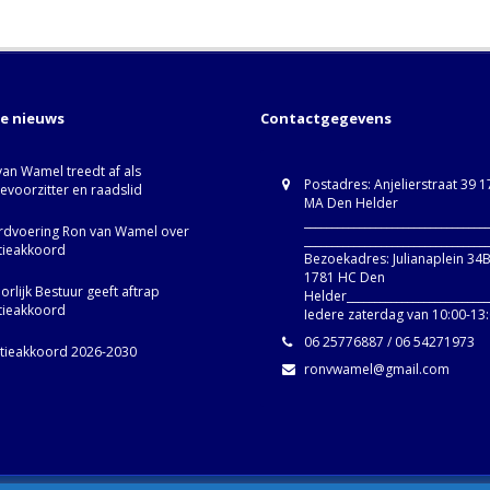
te nieuws
Contactgegevens
van Wamel treedt af als
Postadres: Anjelierstraat 39 
ievoorzitter en raadslid
MA Den Helder
_________________________________
dvoering Ron van Wamel over
_________________________________
itieakkoord
Bezoekadres: Julianaplein 34
1781 HC Den
rlijk Bestuur geeft aftrap
Helder__________________________
itieakkoord
Iedere zaterdag van 10:00-13
06 25776887 / 06 54271973
itieakkoord 2026-2030
ronvwamel@gmail.com