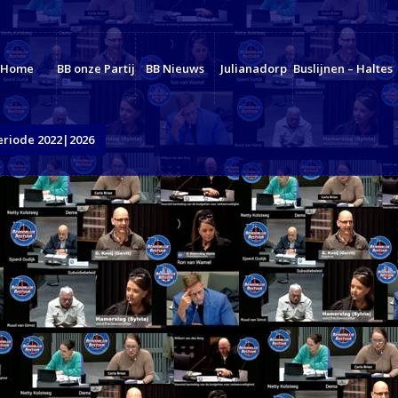
Home
BB onze Partij
BB Nieuws
Julianadorp
Buslijnen – Haltes
eriode 2022|2026