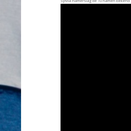
Sylvia Hamerslag de 10 namen bekend di
Videospeler