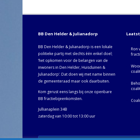
BB Den Helder & Julianadorp
Laats
BB Den Helder & Julianadorp is een lokale
Ron 
politieke partij met slechts één enkel doel;
fract
‘het opkomen voor de belangen van de
Woor
inwoners in Den Helder, Huisduinen &
coal
Julianadorp‘. Dat doen wij met name binnen
de gemeenteraad maar ook daarbuiten.
Behoo
coal
Kom gerust eens langs bij onze openbare
BB fractiebijeenkomsten.
Coal
Jullianaplein 34B
zaterdag van 10:00 tot 13:00 uur