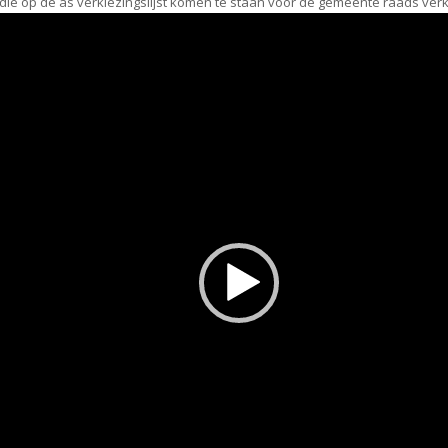
e op de as verkiezingslijst komen te staan voor de gemeente raads verki