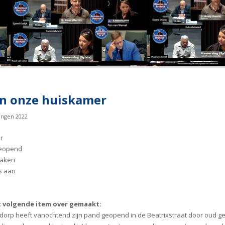
an onze huiskamer
ingen 2022
r
 geopend
maken
s aan
t volgende item over gemaakt:
adorp heeft vanochtend zijn pand geopend in de Beatrixstraat door oud g