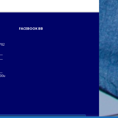
FACEBOOK BB
1782
___
___
B
__
:00u