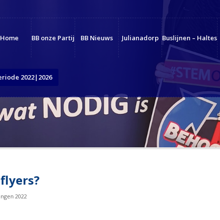
Home
BB onze Partij
BB Nieuws
Julianadorp
Buslijnen – Haltes
eriode 2022|2026
 flyers?
ingen 2022