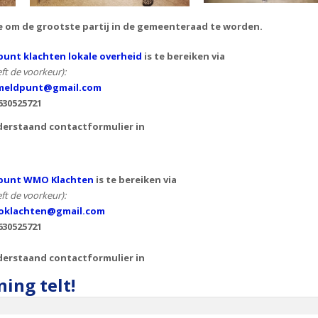
e om de grootste partij in de gemeenteraad te worden.
unt klachten lokale overheid
is te bereiken via
ft de voorkeur):
eldpunt@gmail.com
630525721
derstaand contactformulier in
punt WMO Klachten
is te bereiken via
ft de voorkeur):
klachten@gmail.com
630525721
derstaand contactformulier in
ing telt!