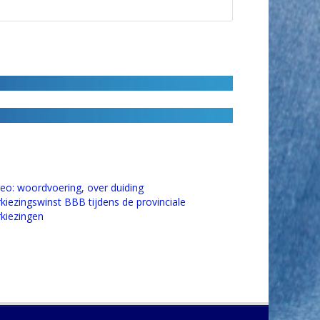
deo: woordvoering, over duiding
rkiezingswinst BBB tijdens de provinciale
rkiezingen