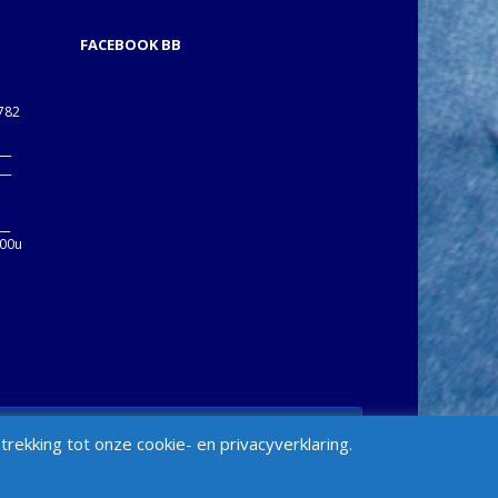
FACEBOOK BB
1782
___
___
B
__
:00u
min > Appearance > Menus > "Manage Locations" Box
ekking tot onze cookie- en privacyverklaring.