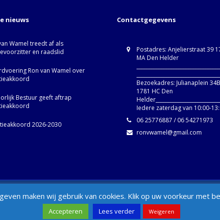
te nieuws
Contactgegevens
van Wamel treedt af als
Postadres: Anjelierstraat 39 
ievoorzitter en raadslid
MA Den Helder
_________________________________
dvoering Ron van Wamel over
_________________________________
itieakkoord
Bezoekadres: Julianaplein 34
1781 HC Den
rlijk Bestuur geeft aftrap
Helder__________________________
itieakkoord
Iedere zaterdag van 10:00-13
06 25776887 / 06 54271973
itieakkoord 2026-2030
ronvwamel@gmail.com
d
Set Footer Menu from Wordpress Ad
even maken wij gebruik van cookies. Klik op uw voorkeur met betr
Accepteren
Lees verder
Weigeren