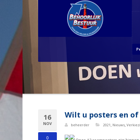
P
Wilt u posters en of
16
NOV
,
,
beheerder
2021
Nieuws
Verkiez
0