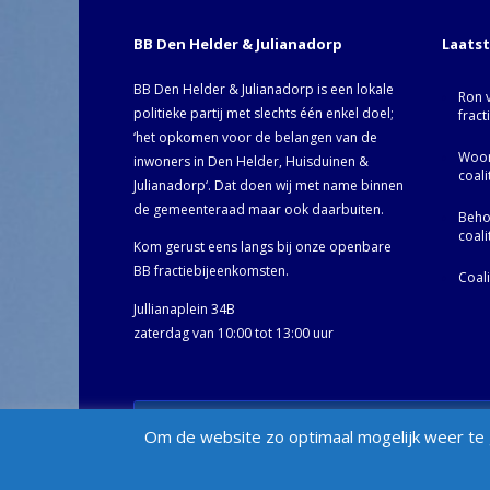
BB Den Helder & Julianadorp
Laats
BB Den Helder & Julianadorp is een lokale
Ron 
politieke partij met slechts één enkel doel;
fract
‘het opkomen voor de belangen van de
Woor
inwoners in Den Helder, Huisduinen &
coal
Julianadorp‘. Dat doen wij met name binnen
de gemeenteraad maar ook daarbuiten.
Behoo
coal
Kom gerust eens langs bij onze openbare
BB fractiebijeenkomsten.
Coal
Jullianaplein 34B
zaterdag van 10:00 tot 13:00 uur
© BB Den Helder & Julianadorp 2002- 2025 -
Privacybelei
Om de website zo optimaal mogelijk weer te g