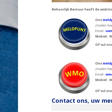
Behoorlijk Bestuur heeft de ambiti
Ons
meldp
(mailen hee
Email:
uwm
Mobiel:
0
Of vul on
Ons
meld
(mailen hee
Email:
wmo
Mobiel: 0
Of vul on
Contact ons, uw men