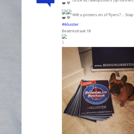
Onze A2 raamposters zijn binnen.
Wilt u posters en of flyers?… Stap
#ikluister
Beatrixstraat 18