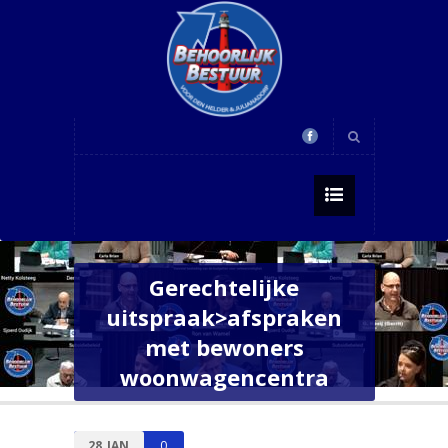
Gerechtelijke
uitspraak>afspraken
met bewoners
woonwagencentra
28
JAN
0