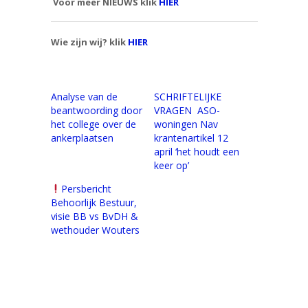
Voor meer NIEUWS klik
HIER
Wie zijn wij? klik
HIER
Analyse van de
SCHRIFTELIJKE
beantwoording door
VRAGEN ASO-
het college over de
woningen Nav
ankerplaatsen
krantenartikel 12
april ‘het houdt een
keer op’
Persbericht
Behoorlijk Bestuur,
visie BB vs BvDH &
wethouder Wouters