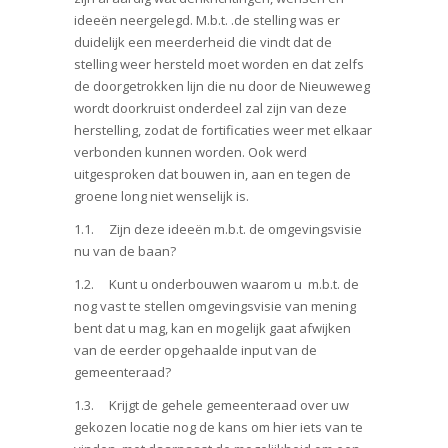
ideeën neergelegd. M.b.t. .de stelling was er
duidelijk een meerderheid die vindt dat de
stelling weer hersteld moet worden en dat zelfs
de doorgetrokken lijn die nu door de Nieuweweg
wordt doorkruist onderdeel zal zijn van deze
herstelling, zodat de fortificaties weer met elkaar
verbonden kunnen worden. Ook werd
uitgesproken dat bouwen in, aan en tegen de
groene long niet wenselijk is.
1.1. Zijn deze ideeën m.b.t. de omgevingsvisie
nu van de baan?
1.2. Kunt u onderbouwen waarom u m.b.t. de
nog vast te stellen omgevingsvisie van mening
bent dat u mag, kan en mogelijk gaat afwijken
van de eerder opgehaalde input van de
gemeenteraad?
1.3. Krijgt de gehele gemeenteraad over uw
gekozen locatie nog de kans om hier iets van te