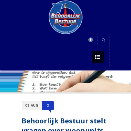
01
AUG
0
Behoorlijk Bestuur stelt
vragen over woonunits