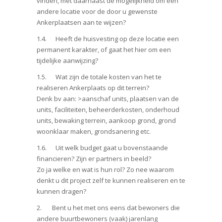
vinden, met daarnaast de mogelijkheid om een
andere locatie voor de door u gewenste
Ankerplaatsen aan te wijzen?
1.4. Heeft de huisvesting op deze locatie een
permanent karakter, of gaat het hier om een
tijdelijke aanwijzing?
1.5. Wat zijn de totale kosten van het te
realiseren Ankerplaats op dit terrein?
Denk bv aan: >aanschaf units, plaatsen van de
units, faciliteiten, beheerderkosten, onderhoud
units, bewaking terrein, aankoop grond, grond
woonklaar maken, grondsanering etc.
1.6. Uit welk budget gaat u bovenstaande
financieren? Zijn er partners in beeld?
Zo ja welke en wat is hun rol? Zo nee waarom
denkt u dit project zelf te kunnen realiseren en te
kunnen dragen?
2. Bent u het met ons eens dat bewoners die
andere buurtbewoners (vaak) jarenlang