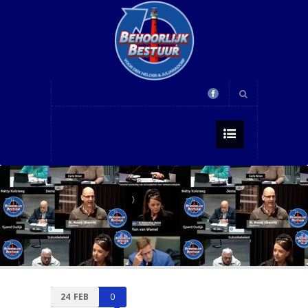
24
FEB
0