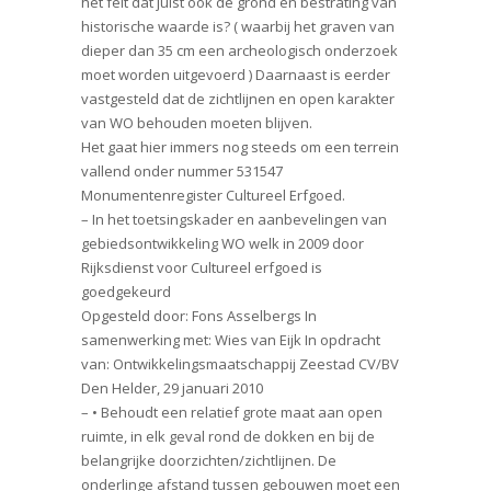
het feit dat juist ook de grond en bestrating van
historische waarde is? ( waarbij het graven van
dieper dan 35 cm een archeologisch onderzoek
moet worden uitgevoerd ) Daarnaast is eerder
vastgesteld dat de zichtlijnen en open karakter
van WO behouden moeten blijven.
Het gaat hier immers nog steeds om een terrein
vallend onder nummer 531547
Monumentenregister Cultureel Erfgoed.
– In het toetsingskader en aanbevelingen van
gebiedsontwikkeling WO welk in 2009 door
Rijksdienst voor Cultureel erfgoed is
goedgekeurd
Opgesteld door: Fons Asselbergs In
samenwerking met: Wies van Eijk In opdracht
van: Ontwikkelingsmaatschappij Zeestad CV/BV
Den Helder, 29 januari 2010
– • Behoudt een relatief grote maat aan open
ruimte, in elk geval rond de dokken en bij de
belangrijke doorzichten/zichtlijnen. De
onderlinge afstand tussen gebouwen moet een