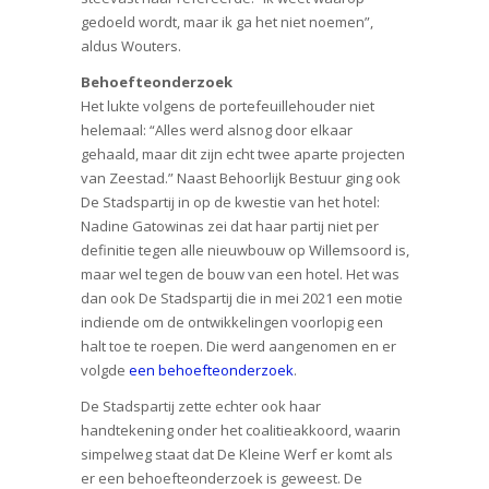
gedoeld wordt, maar ik ga het niet noemen”,
aldus Wouters.
Behoefteonderzoek
Het lukte volgens de portefeuillehouder niet
helemaal: “Alles werd alsnog door elkaar
gehaald, maar dit zijn echt twee aparte projecten
van Zeestad.” Naast Behoorlijk Bestuur ging ook
De Stadspartij in op de kwestie van het hotel:
Nadine Gatowinas zei dat haar partij niet per
definitie tegen alle nieuwbouw op Willemsoord is,
maar wel tegen de bouw van een hotel. Het was
dan ook De Stadspartij die in mei 2021 een motie
indiende om de ontwikkelingen voorlopig een
halt toe te roepen. Die werd aangenomen en er
volgde
een behoefteonderzoek
.
De Stadspartij zette echter ook haar
handtekening onder het coalitieakkoord, waarin
simpelweg staat dat De Kleine Werf er komt als
er een behoefteonderzoek is geweest. De