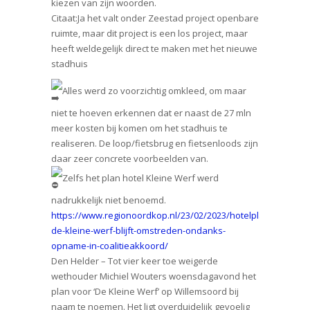
kiezen van zijn woorden.
Citaat:Ja het valt onder Zeestad project openbare
ruimte, maar dit project is een los project, maar
heeft weldegelijk direct te maken met het nieuwe
stadhuis
Alles werd zo voorzichtig omkleed, om maar
niet te hoeven erkennen dat er naast de 27 mln
meer kosten bij komen om het stadhuis te
realiseren. De loop/fietsbrug en fietsenloods zijn
daar zeer concrete voorbeelden van.
Zelfs het plan hotel Kleine Werf werd
nadrukkelijk niet benoemd.
https://www.regionoordkop.nl/23/02/2023/hotelplan-
de-kleine-werf-blijft-omstreden-ondanks-
opname-in-coalitieakkoord/
Den Helder – Tot vier keer toe weigerde
wethouder Michiel Wouters woensdagavond het
plan voor ‘De Kleine Werf’ op Willemsoord bij
naam te noemen. Het ligt overduidelijk gevoelig