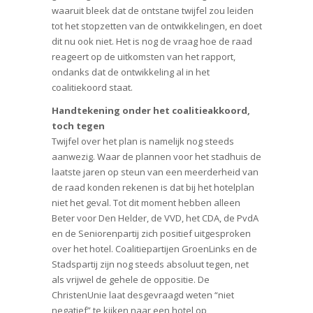
waaruit bleek dat de ontstane twijfel zou leiden
tot het stopzetten van de ontwikkelingen, en doet
dit nu ook niet. Het is nog de vraag hoe de raad
reageert op de uitkomsten van het rapport,
ondanks dat de ontwikkeling al in het
coalitiekoord staat.
Handtekening onder het coalitieakkoord,
toch tegen
Twijfel over het plan is namelijk nog steeds
aanwezig. Waar de plannen voor het stadhuis de
laatste jaren op steun van een meerderheid van
de raad konden rekenen is dat bij het hotelplan
niet het geval. Tot dit moment hebben alleen
Beter voor Den Helder, de VVD, het CDA, de PvdA
en de Seniorenpartij zich positief uitgesproken
over het hotel. Coalitiepartijen GroenLinks en de
Stadspartij zijn nog steeds absoluut tegen, net
als vrijwel de gehele de oppositie. De
ChristenUnie laat desgevraagd weten “niet
negatief” te kijken naar een hotel op