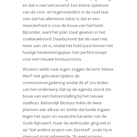
en dat is niet verrassend: Een kleine optelsom
van de voor- en tegenstanders in de raad laat
zien dat het allerminst zeker is dat er een
meerderheid is voor de bouw van het hotel.
Bijzonder, want het plan staat gewoon in het
coalitieakkoord. Daarbij komt dat de raad niet
meer aan zet is, omdat het hotel past binnen het
huidige bestemmingsplan. Een perfect recept
voor een nieuwe bestuurscrisis.
Wouters wilde naar eigen zeggen de term ‘Kleine
Werf’ niet gebruiken tijdens de
commissievergadering omdat dit af zou leiden
van het onderwerp dat op de agenda stond: De
bouw van een fietsenstalling bij het nieuwe
stadhuis. Behoorlijk Bestuur linkte de twee
plannen aan elkaar en stelde dat beide ingaan
tegen het open en nautische karakter van de
Oude Rijkswerf, maar de wethouder ging niet in
op “dat andere project van Zeestad”, zoals hij er
steevast naar refereerde. “Ik weet waarop