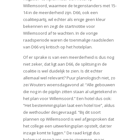
Willemsoord, waarmee de tegenstanders met 15-
14 in de meerderheid zijn. D66, ook een
coalitiepartij, wil echter als enige geen kleur
bekennen en zegt de startnotitie voor
Willemsoord af te wachten. In de vorige
raadsperiode waren de toenmalige raadsleden
van D66 vrij kritisch op het hotelplan.
Of er sprake is van een meerderheid is dus nog
niet zeker, dat ligt aan D66, de splitsing in de
coalitie is wel duidelijk te zien. Is dit echter
allemaal wel relevant? Puur planologisch niet, zo
zei Wouters woensdagavond al: “Alle gebouwen
die nog in de pijplijn zitten staan al uitgetekend in
het plan voor Willemsoord.” Een hotel dus ook:
“Het bestemmingsplan laat een hotel toe”, aldus
de wethouder desgevraagd. “Bij dit soort
plannen op Willemsoord is wel afgesproken dat
het college een uitwerkingsplan opstelt, dat ter
inzage komt te liggen.” De raad krijgt dus
helemaal geen kans om te stemmen, maar