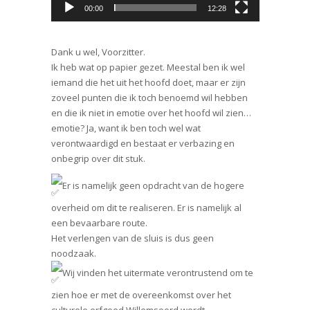
00:00
12:28
Dank u wel, Voorzitter.
Ik heb wat op papier gezet. Meestal ben ik wel
iemand die het uit het hoofd doet, maar er zijn
zoveel punten die ik toch benoemd wil hebben
en die ik niet in emotie over het hoofd wil zien…
emotie? Ja, want ik ben toch wel wat
verontwaardigd en bestaat er verbazing en
onbegrip over dit stuk.
Er is namelijk geen opdracht van de hogere
overheid om dit te realiseren. Er is namelijk al
een bevaarbare route.
Het verlengen van de sluis is dus geen
noodzaak.
Wij vinden het uitermate verontrustend om te
zien hoe er met de overeenkomst over het