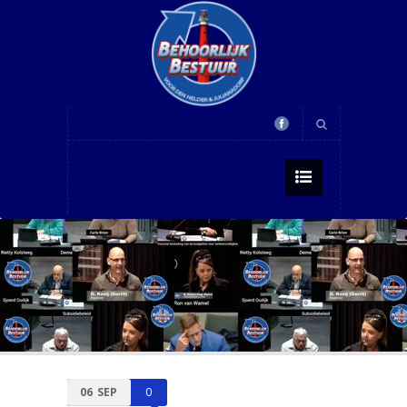
06
SEP
0