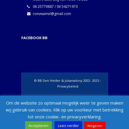
06 25776887 / 06 54271973
ronvwamel@gmail.com
FACEBOOK BB
© BB Den Helder & Julianadorp 2002- 2025 -
Privacybeleid
Set Footer Menu from Wordpress Admin >
Om de website zo optimaal mogelijk weer te geven maken
Appearance > Menus > "Manage Locations"
wij gebruik van cookies. Klik op uw voorkeur met betrekking
Box
tot onze cookie- en privacyverklaring.
Accepteren
Lees verder
Weigeren