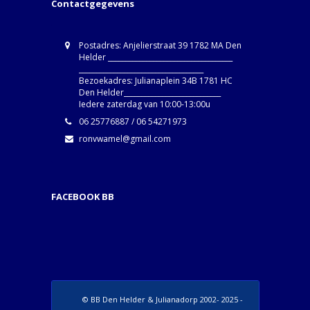
Contactgegevens
Postadres: Anjelierstraat 39 1782 MA Den
Helder ____________________________________
____________________________________
Bezoekadres: Julianaplein 34B 1781 HC
Den Helder____________________________
Iedere zaterdag van 10:00-13:00u
06 25776887 / 06 54271973
ronvwamel@gmail.com
FACEBOOK BB
© BB Den Helder & Julianadorp 2002- 2025 -