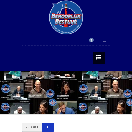
23
OKT
0