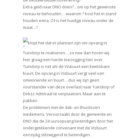
de bestaandedienstverlening?
Extra geld naar DNO doen?…om op het gewenste
niveau te behouden… waarom ? kost het in stand
houden extra. Of is het huidige niveau onder de
maat…?
klopt het dat er plannen zijn om opvang in
Tuindorp te realiseren… zo nee dan horen wij
hier graag een harde toezegging hier over.
Tuindorp is net als de Visbuurt een kwetsbare
buurt. De opvang in Visbuurt vergt veel van
omwonende en buurt… dus wij zijn geen
voorstander van deze overlast naar Tuindorp of
Dirksz Admiraal te verplaatsen. Maar aan te
pakken.
De problemen met de dak- en thuislozen
medemens. Veroorzaakt door de gemeente en
DNO die de 24 uursopvang beëindigen door het
ondergetekende convenant met de Visbuurt
eenzijdig stilzwijgend te beëindigen.