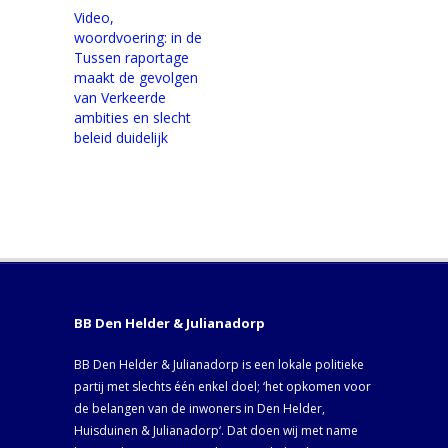
Video,
woordvoering: in de
Tussen raportage
maakt de gevolgen
van Verkeerde
ambities en slecht
beleid duidelijk
BB Den Helder & Julianadorp
BB Den Helder & Julianadorp is een lokale politieke
partij met slechts één enkel doel; ‘het opkomen voor
de belangen van de inwoners in Den Helder,
Huisduinen & Julianadorp‘. Dat doen wij met name