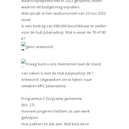
waarschijnlijkheid niet in 2023 geopend, reden
waarom dit budget mag vrijvallen.
Wat opvalt: in het raadsvoorstel van 23 nov 2022
staat:
4. een bedrag van €80.000 beschikbaar te stellen
voor de hub Julianadorp. Wat is waar de 70 of 80
K?
geen antwoord
Vraag: kunt u ons meenemen wat de stand
van zaken is met de Hub Julianadorp 38 ?
Antwoord: Uitgeweken om te kijken naar
uitwijken MFC Julianadorp
Programma 2 Zorgzame gemeente
(blz. 27)
Hoeveel jongeren hebben ze aan werk
geholpen.
Hoe pakken ze dat aan. Wat kost deze