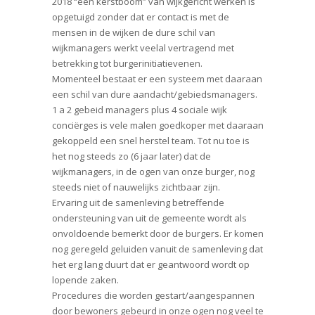
2018 “een kerstboom” van wijkgericht werken is
opgetuigd zonder dat er contact is met de
mensen in de wijken de dure schil van
wijkmanagers werkt veelal vertragend met
betrekking tot burgerinitiatievenen.
Momenteel bestaat er een systeem met daaraan
een schil van dure aandacht/gebiedsmanagers.
1 a 2 gebeid managers plus 4 sociale wijk
conciërges is vele malen goedkoper met daaraan
gekoppeld een snel herstel team. Tot nu toe is
het nog steeds zo (6 jaar later) dat de
wijkmanagers, in de ogen van onze burger, nog
steeds niet of nauwelijks zichtbaar zijn.
Ervaring uit de samenleving betreffende
ondersteuning van uit de gemeente wordt als
onvoldoende bemerkt door de burgers. Er komen
nog geregeld geluiden vanuit de samenleving dat
het erg lang duurt dat er geantwoord wordt op
lopende zaken.
Procedures die worden gestart/aangespannen
door bewoners gebeurd in onze ogen nog veel te