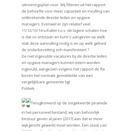
uitvoeringsplan voor. Wij filteren uit het rapport
de behoefte voor meer capaciteit en invulling van
ontbrekende directie leden en opgave
managers. Evenwel er zijn relatief veel
11/12/13/14 schalen t.o.v. de lagere schalen hoe
is dat zo ontstaan en kunt U aangeven op welk
vlak deze aanvulling nodig is en op welk gebied
de onderbezetting zich manifesteert ?
De niet ingevulde vacatures bij de directie leden
en opgave managers kunnen intern worden
ingevuld, aangezien volgens het rapport de fte
boven het normale gemiddelde van een
vergelijkbare gemeente ligt.
Politiek
Terugkomend op de omgekeerde piramide
in het personeel bestand, wij van behoorlijk
bestuur geven al jaren (2017) aan dat er meer
wijkgericht gewerkt moet worden. Een citaat van